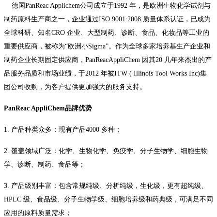
德国
PanReac Applichem
公司成立于
1992
年，是欧洲生物化学试剂与
制药原料生产商之一，企业通过
ISO 9001:2008
质量体系认证，已成为
全球科研、知名
CRO
企业、大型制药、诊断、食品、化妆品等工业的
重要供应商，被称为“欧洲小
Sigma
”。作为全球多家培养基生产企业和
制药企业长期固定供应商，
PanReacAppliChem
因其
20
几年来杰出的产
品服务品质和市场业绩，于
2012
年被
ITW ( Illinois Tool Works Inc)
集
团公司收购，为客户提供更加强大的服务支持。
PanReac AppliChem
品牌优势
1.
产品种类众多：现有产品
4000
多种；
2.
覆盖领域广泛：化学、生物化学、免疫学、分子生物学、细胞生物
学、诊断、制药、食品等；
3.
产品级别丰富：包含常规纯级、分析纯级，生化级，更有超纯级、
HPLC
级、食品级、分子生物学级、细胞培养级和药典级，可满足不同
应用的原料质量需求；