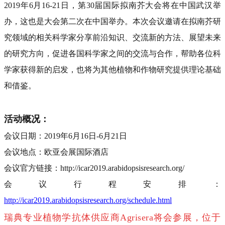
2019年6月16-21日，第30届国际拟南芥大会将在中国武汉举
办，这也是大会第二次在中国举办。本次会议
邀请
在拟南芥研
究领域的相关科学家分享
前沿
知识、交流
新的
方法、展望未来
的研究方向，
促进各国科学家之间的交流与合作
，帮助
各位科
学家
获得
新的启发，
也将为其他植物和作物
研究
提供理论基础
和借鉴。
活动概况
：
会议
日期
：
2019年6月16
日
-
6月
21日
会议地点：
欧亚会展国际酒店
会议
官方
链接：
http://icar2019.arabidopsisresearch.org/
会议行程安排：
http://icar2019.arabidopsisresearch.org/schedule.html
瑞典专业植物学抗体供应商Agrisera将会参展，位于