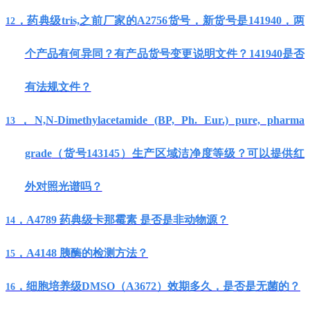
，药典级
tris,
之前厂家的
A2756
货号，新货号是
141940
，两
12
个产品有何异同？有产品货号变更说明文件？
141940
是否
有法规文件？
，
N,N-Dimethylacetamide (BP, Ph. Eur.) pure, pharma
13
grade
（货号
143145
）生产区域洁净度等级？可以提供红
外对照光谱吗？
，
A4789
药典级卡那霉素
是否是非动物源？
14
，
A4148
胰酶的检测方法？
15
，
细胞培养级
DMSO
（
A3672
）
效期多久，是否是无菌的？
16