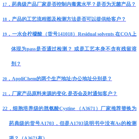
，药典级产品厂家是否控制内毒素水平？是否为无菌产品？
17
，产品的工艺流程图及检测方法是否可以提供给客户？
18
，一水合柠檬酸（货号
141018
）
Residual solvents
在
COA
上
19
体现为
pass
是否通过检测？
或是工艺本身不含有残留溶
剂？
，
AppliChem
的两个生产地址
/
办公地址分别是？
20
，厂家产品原料来源的变化
是否会及时通知客户？
21
22
，细胞培养级的胱氨酸
Cystine
（
A3671
）
厂家推荐替换为
药典级的货号
A1703
，但是
A1703
说明书中没有
As
的检测
项？（
A3671
有）