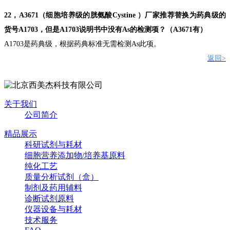
22
，
A3671
（细胞培养级的胱氨酸
Cystine
）厂家推荐替换为药典级的
货号
A1703
，但是
A1703
说明书中没有
As
的检测项？（
A3671
有）
A1703
是药典级，根据药典标准无需检测
As
此项。
返回
>
关于我们
公司简介
精品展示
科研试剂与耗材
细胞营养添加物/培养基原料
纯化工艺
质量分析试剂（盒）
制剂及药用辅料
诊断试剂原料
仪器设备与耗材
技术服务