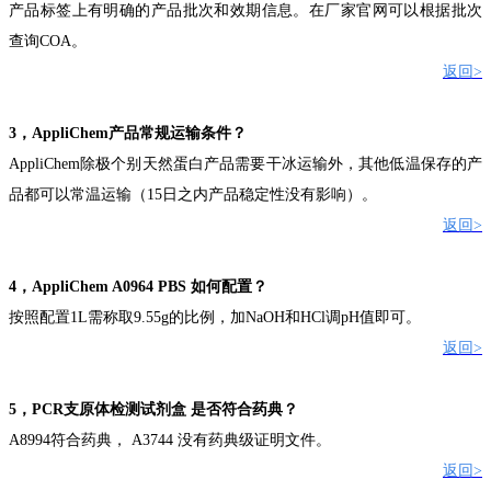
产品标签上有明确的产品批次和效期信息。在厂家官网可以根据批次
查询
COA
。
返回
>
3
，
AppliChem
产品常规运输条件？
AppliChem除极个别天然蛋白产品需要干冰运输外，其他低温保存的产
品都可以常温运输（15日之内产品稳定性没有影响）
。
返回
>
4
，
AppliChem A0964
PBS
如何配置？
按照配置
1L
需称取
9.55g
的比例，加
NaOH
和
HCl
调
pH
值即可
。
返回
>
5
，
PCR
支原体检测试剂盒
是否符合药典？
A8994
符合
药典
，
A3744
没有药典级证明文件。
返回
>