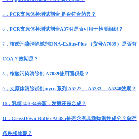
，
PCR
支原体检测试剂盒
是否符合药典？
5
，
PCR
支原体检测试剂盒
A3744
是否可用于检测组织？
6
，核酸污染清除试剂
DNA-Exitus-Plus
（货号
A7089
）
是否有
7
COA
？效期是？
，核酸污染清除剂
,A7089
使用面积是？
8
，支原体清除试剂
myco
系列
A5222
、
A5233
、
A5240
效期？
9
，乳糖
141034
来源，发酵还是合成？
10
，
CrossDown Buffer A6485
是否含有非动物源性成分？储存
11
条件和效期？