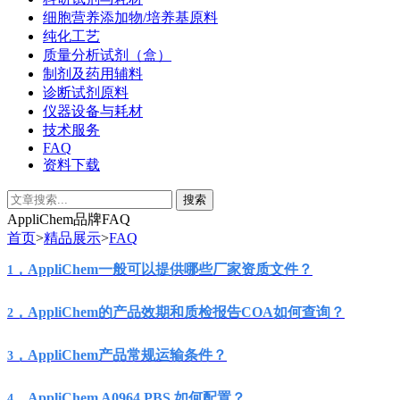
细胞营养添加物/培养基原料
纯化工艺
质量分析试剂（盒）
制剂及药用辅料
诊断试剂原料
仪器设备与耗材
技术服务
FAQ
资料下载
AppliChem品牌FAQ
首页
>
精品展示
>
FAQ
，
AppliChem
一般可以提供哪些厂家资质文件？
1
，
AppliChem
的产品效期和质检报告
COA
如何查询？
2
，
AppliChem
产品常规运输条件？
3
，
AppliChem A0964
PBS
如何配置？
4