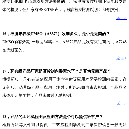
根据
USP
和
EP
药典检测方法来做的。厂家没有做过猪细小病毒和支原
体的检测，但厂家有
BSE/TSE
声明，残留检测说明等多种证明文件。
返回
>
16
，
细胞培养级
DMSO
（
A3672
）
效期多久，是否是无菌的？
DMSO
的有效期
一般是
3
年以上，
A3672
产品是没有灭过菌的
，
A7248
是灭过菌的
。
返回
>
17
，药典级产品厂家是否控制内毒素水平？是否为无菌产品？
根
据药典，只有在试剂应用于体内注射等应用才需要检测内毒素，详
见药典
。药典级产品非应用于注射，所以未做内毒素检测。产品品名
未体现无菌字样，产品未做过无菌检测。
返回
>
18
，产品的工艺流程图及检测方法是否可以提供给客户？
检测方法等文件可以提供，工艺流程图涉及到
厂家保密信息一般无法