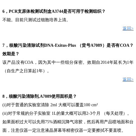
6
，
PCR
支原体检测试剂盒
A3744
是否可用于检测组织？
不能。目前只测试过细胞培养上清。
返回
>
7
，核酸污染清除试剂
DNA-Exitus-Plus
（货号
A7089
）
是否有
COA
？
效期是？
该产品没有
COA
，因为其中一些组分保密。效期自
2014
年延长为
1
年
（自生产之日算起
1
年）
。
返回
>
8
，核酸污染清除剂
,A7089
使用面积是？
(i)
对于普通的实验室清除
2ml
大概可以覆盖
100 cm
²
(ii)
对于常规的分子实验室
1L
的量大概可以用
2-3
个月
（每天处理）
。
如果面积过大可以先用
75
%
酒精沉降气溶胶，然后再用产品喷地面和台
面
，注意仪器一定注意液晶屏幕等精密仪器一定要擦拭不要直喷。