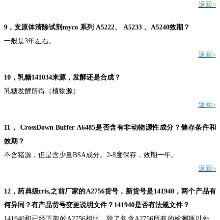
返回
>
9
，支原体清除试剂
myco
系列
A5222
、
A5233
、
A5240
效期？
一般是
3
年左右。
返回
>
10
，乳糖
141034
来源，发酵还是合成？
乳糖发酵所得（植物源）
返回
>
11
，
CrossDown Buffer A6485
是否含有非动物源性成分？
储存条件和
效期
？
不含猪源，但是含少量
BSA
成分
。
2-8
度保存，效期一年
。
返回
>
12
，药典级
tris,
之前厂家的
A2756
货号，新货号是
141940
，两个产品有
何异同？有产品货号变更说明文件？
141940
是否有法规文件？
141940
和已经下架的
A2756
相比，除了包含
A2756
所有的检测项以外，