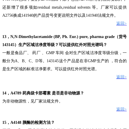
还新增了很多项如
res
idual metals,residual solvents
等
。厂家可以
提供
A2756
换成
141940
的产品货号变更说明
文件
以及
141940
法规
文件
。
返回
>
13
，
N,N-Dimethylacetamide (BP, Ph. Eur.) pure, pharma grade
（货号
143145
）生产区域洁净度等级？可以提供红外对照光谱吗？
一般是食品厂、
药厂
、
GMP
车间
会对生产区域洁净度等级分级，一
般分为
A
、
B
、
C
、
D
等。
143145
这个产品是在非
GMP
生产的
，符合的
是生产区域的标准洁净要求。
可以提供红外对照光谱
。
返回
>
14
，
A4789
药典级卡那霉素
是否是非动物源？
为非动物源性，见厂家
法规
文件
。
返回
>
15
，
A4148
胰酶的检测方法？