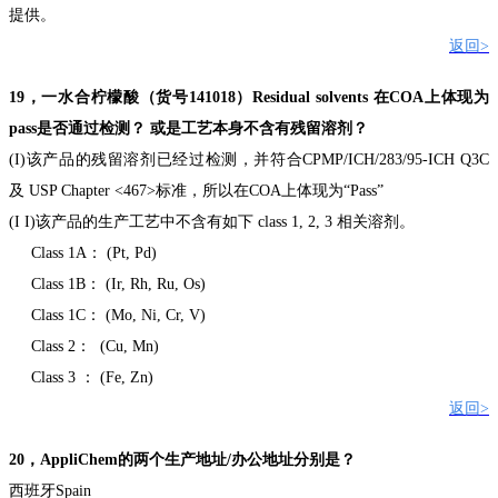
提供。
返回
>
19
，
一水合柠檬酸（货号
141018
）
Residual solvents
在
COA
上体现为
pass
是否通过检测？
或是工艺本身不含有残留溶剂？
(I)
该产品的残留溶剂已经过检测，并符合
CPMP/ICH/283/95-ICH Q3C
及
USP Chapter <467>
标准，所以在
COA
上体现为“
Pass
”
(
I
I
)
该产品的生产工艺中不含有如下
class 1, 2, 3
相关溶剂。
Class 1A
：
(Pt, Pd)
Class 1B
：
(Ir, Rh, Ru, Os)
Class 1C
：
(Mo, Ni, Cr, V)
Class 2
：
(Cu, Mn)
Class 3
：
(Fe, Zn)
返回
>
20
，
AppliChem
的两个生产地址
/
办公地址分别是？
西班牙
Spain