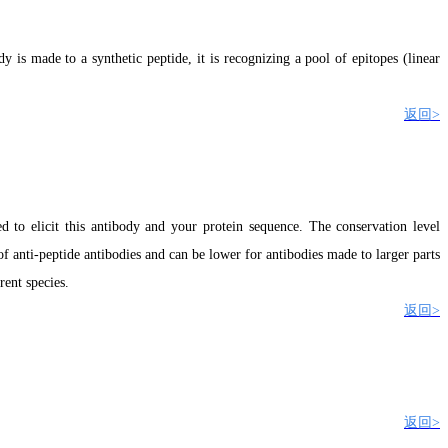
dy is made to a synthetic peptide, it is recognizing a pool of epitopes (linear
返回>
ed to elicit this antibody and your protein sequence.
The c
onservation level
f anti-peptide antibodies and can be lower for antibodies made to larger parts
rent species.
返回>
返回>