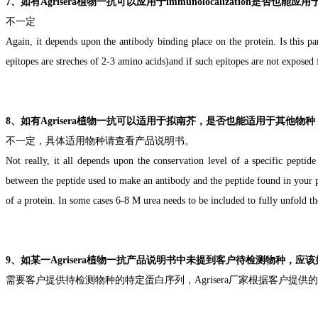
7、
如有
Agrisera
植物一抗
可以应用于
immunolocalization是否也能应
不一定
Again, it depends upon the antibody binding place on
the protein. Is this p
epitopes are streches of 2-3 amino acids)
and if such epitopes are not exposed 
8、
如有
Agrisera
植物一抗
可以
适
用于拟南芥，
是否也能适用
于其他物种
不一定，具体
适用
物种请查看产品说明书。
Not really, it all depends upon the conservation level of a specific peptide
between
the peptide used to make an antibody and
the peptide found in your 
of a protein. In some cases 6-8 M urea needs to be included to fully unfold
th
9
、
如某一
Agrisera
植物一
抗
产品
说明书
中
未提到
客户待
检测物种，
应该
需要客户提供待检测物种的
特定
蛋白序列，
Agrisera
厂家根据
客户
提供的