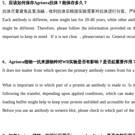
5、
应该如何保存
Agrisera
抗体？
能保存多久？
抗体尽量避免反复冻融，收到抗体后根据实验需要对抗体进行分装。严
Each antibody is different, some might last for 20-40 years, while other anti
might be different. Therefore, please follow the information provided on t
important to keep in mind.
If it is not clear
，
please
contact us
. General rec
6、
Agrisera
植物一抗来源物种对WB实验是否有影响？是否起重要作用
It does not matter from which species the primary antibody comes from for a 
What is important is to which part of a protein an antibody is made to. Is 
following
the transfer, depending upon applied conditions, which can make 
loading buffer might help to keep your protein unfolded and accessible for an
Before you use an antibody in western blot, please check to which part of
the