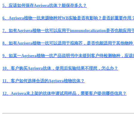
5、应该如何保存
Agrisera
抗体？能保存多久？
6、
Agrisera
植物一抗来源物种对WB实验是否有影响？是否起重要作用
7、如有
Agrisera
植物一抗
可以应用于
immunolocalization是否也能应
8、
如有
Agrisera
植物一抗
可以
适
用于拟南芥，
是否也能适用
于其他物种
9
、
如某一
Agrisera
植物一
抗
产品
说明书
中
未提到
客户待
检测物种，
应该
1
0
、
客户
购买
Agrisera抗体，使用后实验结果不理想，怎么办
？
1
1
、
客户
如何选择
合适的
Agrisera
植物
抗体？
12
、
Agrisera
未上
架
的抗体申请试用
样品
，需要客户提供哪些信息？