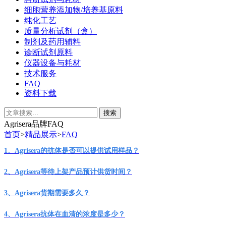
细胞营养添加物/培养基原料
纯化工艺
质量分析试剂（盒）
制剂及药用辅料
诊断试剂原料
仪器设备与耗材
技术服务
FAQ
资料下载
Agrisera品牌FAQ
首页
>
精品展示
>
FAQ
1、
Agrisera
的抗体
是否可以提供试用样品
？
2、
Agrisera
等待上架产品预计供货时间？
3、
Agrisera
货期需要多久？
4、
Agrisera
抗体在血清的浓度是多少？