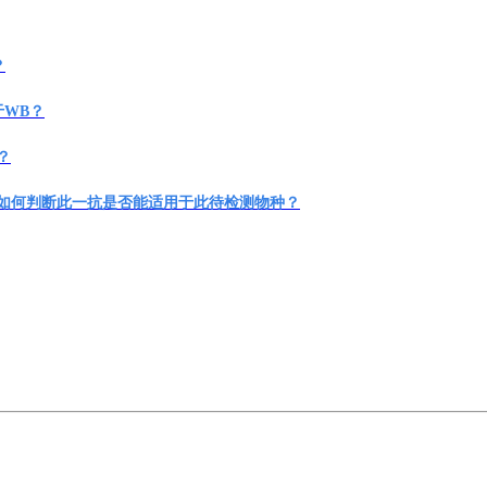
？
用于WB？
？
如何判断此一抗是否能适用于此待检测物种
？