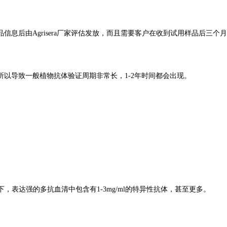
品信息后
由Agrisera厂家
评估发放，而且
需要
客户在收到试用样品后三个月
所以
导致
一般植物抗
体验证周期非常长，
1-2
年时间都会出现
。
下，表达强的多抗血清中包含有
1-3mg/ml
的特异性抗体，甚至更多。