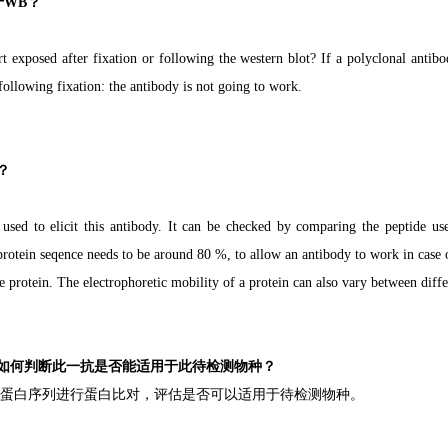
用于WB
？
art exposed after fixation or following
the western blot? If a polyclonal antibo
following fixation: the antibody is not going to work.
？
 used to elicit this antibody. It can be checked by
comparing
the peptide us
protein seqence needs to be around 80 %, to allow an antibody to work in case o
e protein. The electrophoretic mobility of a protein can also vary between diffe
如何判断此一抗是否能适用于此待检测物种
？
蛋白序列进行蛋
白比对，评估是否可以
适
用于待检测物种
。