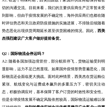
A
1
:
在这个特殊时期，西美杰跟
数十家国外供应商都保持着密
切的沟通交流。目前来看，我们的主要供应商生产正常暂未受
到影响，但由于疫情发展的不确定性，海外供应商们也都在随
时评估势态和关注政府防疫措施的实施进展，不排除后续随着
势态恶化出现供货周期
延
长甚至供货困难的情况。因此，
西美
杰强烈建议
广大客户
做好提前备货。
Q2
：国际物流会停运吗？
A
2
:
随着各国加强边境管控，部分航班
停飞，货物
运输
受到明
显影响，运力不足已然显现。
如果
国外疫情形势普遍恶化，国
际物流还会面临更大挑战。面对
此种
情景，西美杰在货运舱位
紧张、航线变化与运费成本飙升的多重压力下
，密切关注动
态，积极协调应对，基本保障了客户订货的时效性和安全性。
但是
全球疫情发展不确定风险依然较高，国际物流运输难以保