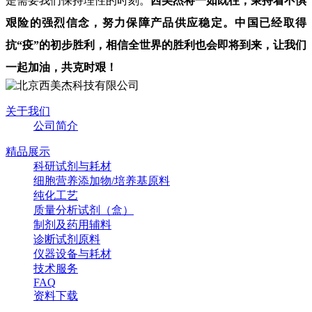
是需要我们保持理性的时刻。
西
美杰将一如既往
，
秉持着不惧
艰险的强烈信念，努力保障产品供应稳定。中国已经取得
抗“疫”的初步胜利，相信全世界的胜利也会即将
到来
，
让我们
一起加油
，共克时艰！
关于我们
公司简介
精品展示
科研试剂与耗材
细胞营养添加物/培养基原料
纯化工艺
质量分析试剂（盒）
制剂及药用辅料
诊断试剂原料
仪器设备与耗材
技术服务
FAQ
资料下载