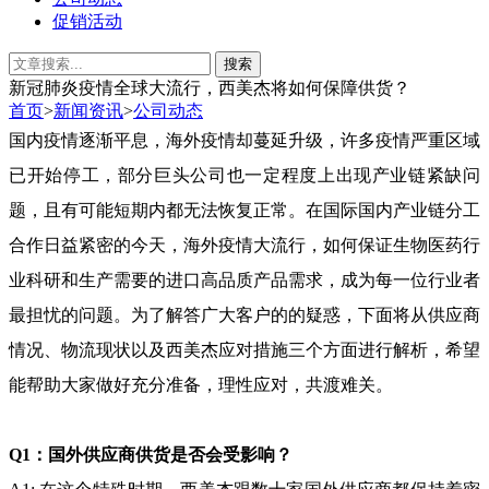
促销活动
新冠肺炎疫情全球大流行，西美杰将如何保障供货？
首页
>
新闻资讯
>
公司动态
国内疫情逐渐平息，海外疫情
却
蔓延升级，许多疫情严重区域
已
开始停工，部分巨头公司也一定程度上出现产业链紧缺问
题，且
有可能
短期
内都无法恢复正常。在国际国内产业链分工
合作日益紧密的今天，海外疫
情大流行，如何保证生物医药行
业科研和生产需要的进口高
品质产品
需求，成为每一位行业者
最担忧的问题。为了
解答广大客户的的疑惑，下面将从供应商
情况、物流现状以及西美杰应对措施三个方面进行解析，
希望
能帮助大家做好充分准备，理性应对，
共渡难关
。
Q1
：国外供应商供货是否会受影响？