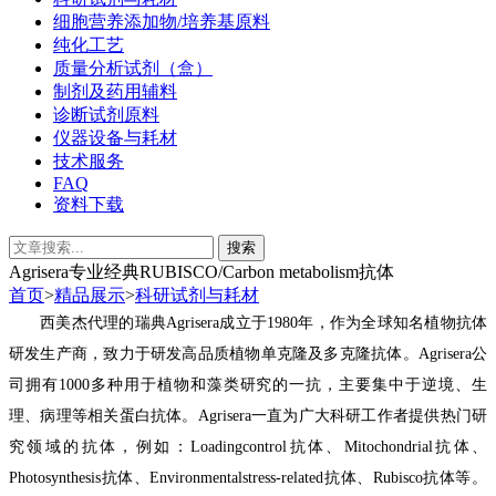
细胞营养添加物/培养基原料
纯化工艺
质量分析试剂（盒）
制剂及药用辅料
诊断试剂原料
仪器设备与耗材
技术服务
FAQ
资料下载
Agrisera专业经典RUBISCO/Carbon metabolism抗体
首页
>
精品展示
>
科研试剂与耗材
西美杰代理
的瑞典Agrisera成立于1
980
年，作为全球知名植物抗体
研发生产商，致力于研发高品质植物单克隆及多克隆抗体。Agrisera公
司
拥有
1000多种用于植物和藻类研究的一抗，主要集中于逆境、生
理、病理等相关蛋白抗体。
Agrisera一直为广大科研工作者提供热门研
究领域的抗体，例如：
Loadingcontrol抗体、Mitochondrial抗体、
Photosynthesis抗体、Environmentalstress-related抗体、Rubisco抗体等
。