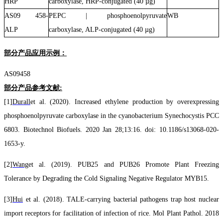
HRP
c
arboxylase, HRP-conjugated (40 µg)
AS09 458-
PEPC | phosphoenolpyruvate
WB
ALP
carboxylase, ALP-conjugated (40 µg)
部分产品应用示例：
AS0
9458
部分产品参考文献
:
[1]
Durall
et al. (2020). Increased ethylene production by overexpressing
phosphoenolpyruvate carboxylase in the cyanobacterium Synechocystis PCC
6803. Biotechnol Biofuels. 2020 Jan 28;13:16. doi: 10.1186/s13068-020-
1653-y.
[2]
Wang
et al. (2019). PUB25 and PUB26 Promote Plant Freezing
Tolerance by Degrading the Cold Signaling Negative Regulator MYB15.
[3]
Hui
et al. (2018). TALE-carrying bacterial pathogens trap host nuclear
import receptors for facilitation of infection of rice. Mol Plant Pathol. 2018