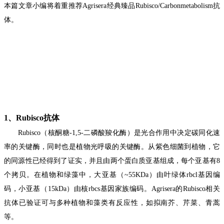
本篇文章小编将着重推荐Agrisera经典臻品Rubisco/Carbonmetabolism抗
体。
1、
Rubisco抗体
Rubisco（核酮糖
-
1,
5-
二磷酸羧化酶）
是光合作用中决定碳同化速
率的关键酶，同时也是植物光呼吸的关键酶
。从紫色细菌到植物，它
的同源性已经得到了证实，并且由两个蛋白质亚基组成，每个亚基有8
个拷贝。在植物和绿藻中，大亚基（~55KDa）由叶绿体rbcl基因编
码，小亚基（15kDa）由核rbcs基因家族编码。
Agrisera的Rubisco相关
抗体已验证可与多种植物和藻类有反应性，如拟南芥、芹菜、青蒿
等。