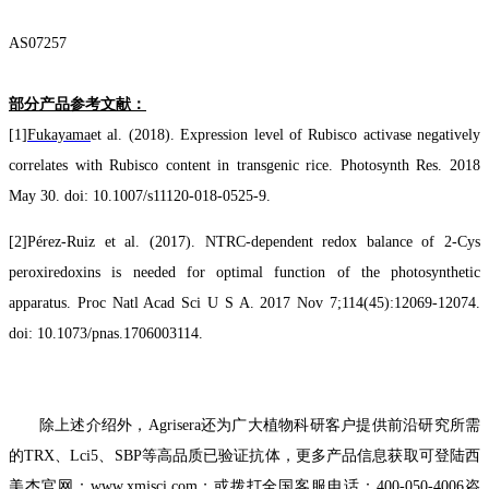
AS0
7257
部分产品参考文献：
[
1]
Fukayama
et al. (2018). Expression level of Rubisco activase negatively
correlates with Rubisco content in transgenic rice. Photosynth Res. 2018
May 30. doi: 10.1007/s11120-018-0525-9.
[2]
Pérez-Ruiz
et al. (2017). NTRC-dependent redox balance of 2-Cys
peroxiredoxins is needed for optimal function of the photosynthetic
apparatus. Proc Natl Acad Sci U S A. 2017 Nov 7;114(45):12069-12074.
doi: 10.1073/pnas.1706003114.
除上述介绍外，Agrisera还为广大植物科研客户提供前沿研究所需
的TRX、
Lci5
、SBP等高品质已验证抗体，
更多产品信息获取可登陆西
美杰官网：
www.
xmjsci.com
；或拨打全国客服电话
：
400-050-4006
咨