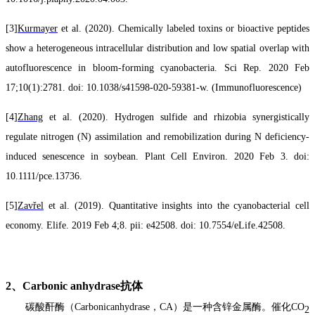
[3]
Kurmayer
et al. (2020). Chemically labeled toxins or bioactive peptides
show a heterogeneous intracellular distribution and low spatial overlap with
autofluorescence in bloom-forming cyanobacteria. Sci Rep. 2020 Feb
17;10(1):2781. doi: 10.1038/s41598-020-59381-w.
(Immunofluorescence)
[4]
Zhang
et al. (2020). Hydrogen sulfide and rhizobia synergistically
regulate nitrogen (N) assimilation and remobilization during N deficiency-
induced senescence in soybean. Plant Cell Environ. 2020 Feb 3. doi:
10.1111/pce.13736.
[5]
Zavřel
et al. (2019). Quantitative insights into the cyanobacterial cell
economy. Elife. 2019 Feb 4;8. pii: e42508. doi: 10.7554/eLife.42508.
2、
Carbonic anhydrase
抗体
碳酸
酐酶
（Carbonicanhydrase，CA）是一种含锌金属酶。催化CO
2