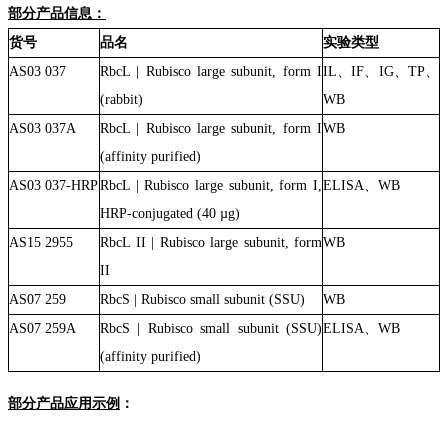
部分产品信息：
货号
品名
实验类型
AS03 037
RbcL | Rubisco large subunit, form I
IL、IF、IG、TP、
(rabbit)
WB
AS03 037A
RbcL | Rubisco large subunit, form I
WB
(affinity purified)
AS03 037-HRP
RbcL | Rubisco large subunit, form I,
ELISA、WB
HRP-conjugated (40 µg)
AS15 2955
RbcL II | Rubisco large subunit, form
WB
II
AS07 259
RbcS | Rubisco small subunit (SSU)
WB
AS07 259A
RbcS | Rubisco small subunit (SSU)
ELISA、WB
(affinity purified)
部分产品
应用示例
：