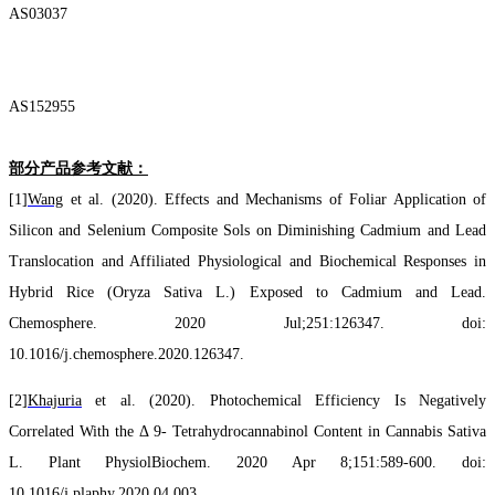
AS0
3037
AS
152955
部分产品
参考
文献：
[1]
Wang
et al. (2020). Effects and Mechanisms of Foliar Application of
Silicon and Selenium
Composite Sols on Diminishing Cadmium and Lead
Translocation and Affiliated Physiological and Biochemical Responses in
Hybrid Rice (Oryza Sativa L.) Exposed to Cadmium and Lead.
Chemosphere. 2020 Jul;251:126347. doi:
10.1016/j.chemosphere.2020.126347.
[2]
Khajuria
et al. (2020). Photochemical Efficiency Is Negatively
Correlated With the Δ 9- Tetrahydrocannabinol Content in Cannabis Sativa
L. Plant PhysiolBiochem. 2020 Apr 8;151:589-600. doi:
10.1016/j.plaphy.2020.04.003.