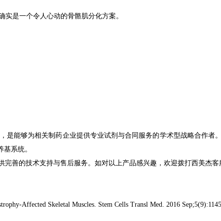
确实
是一
个令人
心动的骨骼肌分化方案。
，
是能够
为相关
制药
企业
提供
专业
试剂
与
合同服务
的学术
型
战略
合作者。M
养基
系统
。
供完善的技术支
持与售后服务。如对
以上
产品感兴趣，欢迎拨打西美杰客
trophy-Affected Skeletal Muscles
. Stem Cells Transl Med
. 2016 Sep;5(9):114