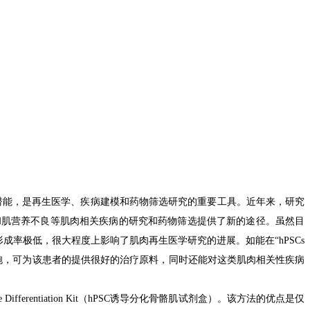
潜能
，
是
再生医学、疾病建模和药物筛选
研究的重要工具
。
近年来，
研究
和
肌营养不良等
肌肉相关
疾病
的研究
和药物筛选提供了新的途径。
虽然目
形成
率
极
低，很大程度上
影响了
肌肉再生医学研究
的
进展
。
如能
在“hPSCs
胞，
可为
该
患者的
提供
很好
的
治疗
原料
，
同时还能
对
这类肌肉相关
性疾病
e Differentiation Kit（
hPSC诱导分化骨骼肌试剂盒
）
。
该方法
的
优点是仅