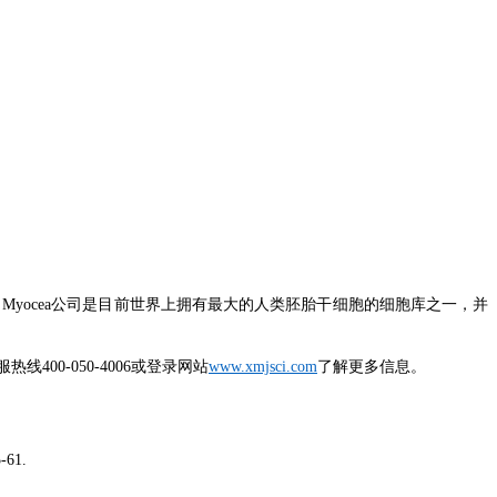
yocea公司
是
目前
世界上
拥有
最大的
人类
胚胎干
细胞
的
细胞库之一，并
服热线
400
-050-4006
或
登录网站
www.xmjsci.com
了解更多信息。
5-61.