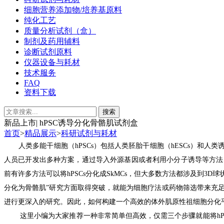
细胞营养添加物/培养基原料
纯化工艺
质量分析试剂（盒）
制剂及药用辅料
诊断试剂原料
仪器设备与耗材
技术服务
FAQ
资料下载
新品上市| hPSC诱导分化骨骼肌试剂盒
首页
>
精品展示
>
科研试剂与耗材
人类多能干细胞（hPSCs）
包括人类胚胎干细胞（hESCs）和人类诱
人员已开发出
多种
方案，
通过导入
外源基因
或者利用小分子
诱导
等方法
前有
许多方法可以将
hPSCs分化成
SkMCs
，
但大多数方法都
涉及到
3
D
球
分化为骨骼肌”研究方面取得
突破
，
就
能为细胞疗法或药物筛选带来
充
进行
更
深入的研究
。
因此，如何
构建一个高效的体外
肌
原
性祖细胞
分化
这里
小编
为大家
推荐
一种
非常简单
但
高效
，
仅需
三个
步骤就能将
h