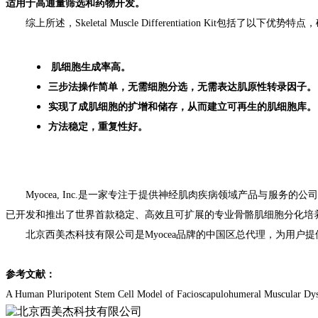
适用于高通量筛选和药物开发。
综上所述
，Skeletal Muscle Differentiation Kit
包括
了
以下
优势特点
，
肌细胞
生成
率
高
。
三步法
操作简单，无需细胞
分选
，
无需
表达肌原性
转录因子
。
实现了成肌细胞的扩增和
储存
，
从而
建立
可再生
的
肌细胞
库
。
方法
稳定，重复性好
。
Myocea, Inc.
是一家
专注于
提供
神经肌肉疾病
领域产品与
服务
的
公司
已
开
发
和推出
了世界
首款
稳定
、
高效且
可扩展的
专业
骨骼肌细胞分化
培
北京西美杰
科技有限公司是
Myocea
品牌
的
中国区总代理，
为用户
提
参考文献
：
A Human Pluripotent Stem Cell Model of Facioscapulohumeral Muscular Dys