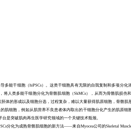
导多能干细胞（hiPSCs）
。这类
干细胞
具有
无限
的
自我
复制
和
多项
分化
，将人类多能干细胞分化为骨骼肌细胞
（
S
kMCs），
从而
为
骨骼肌
损伤
状胚体的形成以及
细胞分选
，过程
复杂
，
难以
大
量
获得
肌原
细胞，骨骼肌
足
的肌细胞
，
例如
从
肌营养不良
患者
体内取出
的
干细胞分化
产生
的肌原
细
平台是突破肌肉再生医学研究领域的一个
关键
技术瓶颈。
PSCs分化为
成熟
骨骼肌细胞
的新
方法
——来自Myocea
公司
的
Skeletal Muscl