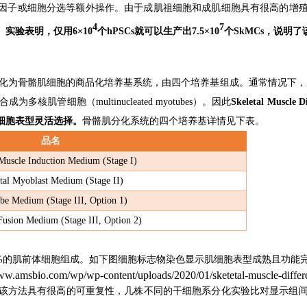
因子
或细胞分选等
额外
操作
。由于
成肌
祖细胞
和成肌细胞具有
很高的
增
4
7
。
实验表明
，
仅用6×10
个hPSCs
就可以生产
出7.5×10
个SkMCs，说明了
款能将hPSCs分化为骨骼肌细胞的商品化培养基系统
，
由四
个
培养基
组成
。
通常情况下，
合成为
多核肌管
细胞
（multinucleated myotubes）。
因此
Skeletal Muscle Di
细胞表型
灵活选择
。
骨骼肌分化
系统的
四个
培养基
详情见
下
表
。
品名
 Muscle Induction Medium (Stage I)
tal Myoblast Medium (Stage II)
e Medium (Stage III, Option 1)
usion Medium (Stage III, Option 2)
%
的肌
前体细胞组成。
如下图细胞
标志
物
染色显示
肌
细胞表型成熟且功能
该方法具有很高的可重复性，
几株
不同的
干
细胞系
分化实验
比对显示
组