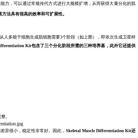
殖
能力，可以通过常规传代方式进行大规模扩增，从而
获得
大量分化的
肌
该方法
具
有很高的
效率和
可扩展
性。
从人多能干细胞生成肌
细胞需要3个
阶段
（如上图）
，即
依次生
成卫星样
fferentiation Kit
包含了
三
个
分化阶段
所需的
三种
培养基，
此外
它
还提供
完整
。
间
差异
很小，稳定性非常好
。因此，
Skeletal Muscle Differentiation Kit
还