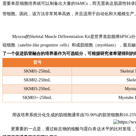
需要单层细胞
培养
就可以制备
出
大量的SkMCs，
而
无需
表达
肌原性
转录
管
细胞
。
因此，
该方法非常简单高效，并且适用于自动化和大规模生产
Myocea的Skeletal Muscle Differentiation Kit是世界首
祖细胞（satelite-like progenitor cells）和成肌细胞（myoblasts），最后融
了
一个
促进肌管
融合
的
培养基
作为
可选组分
，
可
根据
研究者希望得到的
货号
SKM01-250mL
Skeletal
SKM02-250mL
Skele
SKM03-250mL
Myotub
SKM03+-250mL
Myotube F
用该培养系统分化生成
的
肌
细胞
通常由70-90%
的
肌管
细胞和10-25
更重要的
一
点
是
，
通过
标志
物
的
核酸与蛋白
表达
水平
的
比对
发现，