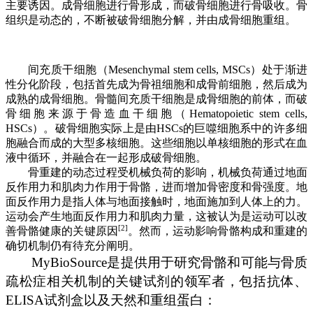
主要
诱
因。成骨细胞进行骨形成，而破骨细胞进行骨吸收。骨
组织是动态的，不断被破骨细胞分解，并由成骨细胞重组。
间充质干细胞（
Mesenchymal stem cells
,
MSCs
）处于渐进
性分化阶段，包括首先成为骨祖细胞和成骨前细
胞，然后成为
成熟的成骨细胞。骨髓间充质干细胞是成骨细胞的前体
，而破
骨细胞来源于骨造血干细胞（
H
ematopoietic stem cells
,
HSCs
）。破骨细胞实际上是由
HSCs
的巨噬细胞系中的许多细
胞融合而成的大
型
多核细胞。这些细胞以单核细胞的形式在血
液中循环，并融合在一起形成破骨细胞。
骨重建的动态过程受机械负荷的影响，机械负荷通过地面
反
作用力
和肌肉力作用于骨骼，进而增加骨密度和
骨
强度。地
面反作用力是指
人
体与地面接触时，地面施加
到人
体
上
的力。
运动会产生地面反
作用力
和肌肉力量，这被认为是运动可以改
[2]
善骨骼健康的关键原因
。
然而，运动影响骨骼构成
和重建的
确切机制仍有待充分阐明。
MyBioSource
是
提供用于研究骨骼
和
可能与
骨质
疏松症相关机制的关键试剂的领军者，包括抗体、
ELISA
试剂盒以及天然和重组蛋白：