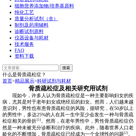
细胞营养添加物/培养基原料
纯化工艺
质量分析试剂（盒）
制剂及药用辅料
诊断试剂原料
仪器设备与耗材
技术服务
FAQ
资料下载
什么是骨质疏松症？
首页
>
精品展示
>
科研试剂与耗材
骨质疏松症
及相关研究用试剂
现如今，
许多人认为骨质疏松症是一种主要影响妇女的疾
病，尤其是
对于
老年妇女或绝经后
的
妇女。然而，人们越来越
意
识到，男性也有患骨质疏松症的风险，据
研究
，在
50
岁以上
的男性中，多达
25%
的人在
其
一生中至少会发生一种与骨质疏
[
1
]
松症相关的骨折
。然而，
在老年男性中
，
男性骨质疏松症仍
然是一种未被充分诊断和治疗的疾病。此外，随着世界人口老
[
2
]
龄化的不断增加，骨质疏松症已经成为一个全球性的问题
。