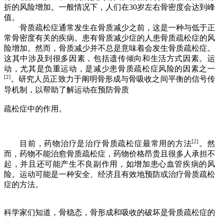
折的风险增加。
一般情况下，人们
在
30
岁左右
骨密度
会达到
峰
值。
骨质疏松症通常
发生在骨质减少之前
，这是一种与低于正
常骨密度有关的疾病。
患有
骨质
减少
症
的人
患骨质疏松症的风
险增加。然而，骨质
减少
并不总是意味着
会发生
骨质疏松症。
这
其中
涉及到很多因素，包括遗传倾向和生活方式因素。运
动，尤其
是负重运动，是减少
患骨质疏松症风险的因素之一
[2]
。研究人员正致力于阐明骨形成与
骨吸收之间平衡的信号传
导机制，以帮助
了解
运动在预防骨质
疏松
症
中的作用。
[2]
目前，药物治疗是治疗骨质疏松症最常用的方法
。然
而，药物不能治愈骨质疏松症，药物价格昂贵
且很多人承担
不
起，
并且
还可能产生
不良副作用，如增加患心血管疾病的风
险。运动可能是一种安全、经济且有效地
预防或治疗骨质疏松
症的方法。
科学家们知道，
骨稳态，骨形成和吸收
的破坏
是骨质疏松症的