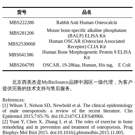
货号
品名
MBS222286
Rabbit Anti Human Osteocalcin
Mouse bone-specific alkaline phosphatase
MBS281206
(BALP) ELISA Kit
Human OSCAR (Osteoclast Associated
MBS2530668
Receptor) CLIA Kit
Human Bone Morphogenetic Protein 9 ELISA
MBS041386
,
Ki
t
MBS204799
OSCAR
,
19-286aa
, Human, His tag, E Coli
北京西美杰
是
MyBioSource
品牌中国区一级代理，为客户
提供完善的技术支持与售后服务
。
References:
[
1
]
Wilson T, Nelson SD, Newbold et al. The clinical epidemiology
of male osteoporosis: a review of the recent literature. Clin
Epidemiol 2015;7:65-76. doi:10.2147/CLEP.S40966.
[
2
]
Yuan Y, Chen X, Zhang L et al. The roles of exercise in bone
remodeling and in prevention and treatment of osteoporosis. Prog
Biophys Mol Biol 2015. doi:10.1016/j.pbiomolbio.2015.11.005.