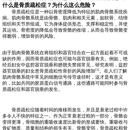
什么是骨质疏松症？为什么这么危险？
骨质疏松症是一种以骨密度降低为特征的肌肉骨骼系统疾
病。肌肉骨骼系统
是
由骨骼、肌肉和相关元素，如软骨、结缔
组织和关节
所
组成
。它为身体提供形态
、支撑和稳定性，并使
其运动。骨密度的
降低
会导致骨骼的收缩，
从而会
导致
骨骼变
得
脆弱，增加骨折的风险。
由于肌肉骨骼系统在将组织和器官结合在一起
方面
起着不可或
缺的作用，
因而
骨质疏松症也可能与器官脱垂有关。例如，
绝
经后妇女中
盆腔器官脱垂和膀胱失禁很常见，研究表明，盆腔
[3]
器官脱垂的妇女患骨质疏松性骨折的风险增加
。
在
人们
了解
肌肉骨骼系统中常见的细胞信号
传导途径
时，这
才
是有
意义
的，比如共同的胶原蛋白信号通路，这些通路可能同时参与骨
质疏松症和器官脱垂的发生。
骨质疏松症随着时间的推移而发生，
并且
是衰老过程中许
多令人不快的特征之一。作为正常
衰老
过程的一部分，骨骼
会
变得更薄，骨细胞的重
吸收速度比新骨的形成要快。重
吸收与
骨矿物质、质量和结构的损失有关。骨骼变弱，骨质疏松和骨