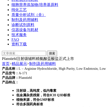
细胞营养添加物/培养基原料
纯化工艺
质量分析试剂（盒）
制剂及药用辅料
诊断试剂原料
仪器设备与耗材
技术服务
FAQ
资料下载
Pfanstiehl注射级辅料精氨酸盐酸盐正式上市
首页
>
精品展示
>
制剂及药用辅料
产品名称：
L
–
Arginine
Hydrochloride
, High Purity
,
Low Endotoxin
,
Low 
产品货号：
A-171
产品品牌：
Pfanstiehl
产品特点：
注射级，高纯度，低内毒素
低金属杂质残留，符合ICH
Q3D标准
植物来源，符合GMP标准
符合多国药典标准