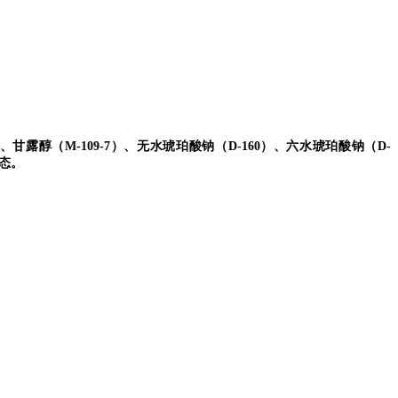
C）、甘露醇（M-109-7）、
无水琥珀酸钠（D-160）、
六水琥珀酸钠（D-
态。