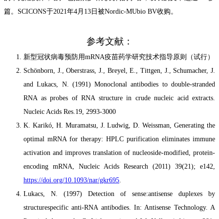
篇
。
SCICONS
于
2021
年
4
月
13
日被
Nordic-MUbio BV
收购。
参考文献：
新型冠状病毒预防用mRNA疫苗药学
研究
技术指导原则（试行）
Sch
ö
nborn, J., Oberstrass, J., Breyel, E., Tittgen, J., Schumacher, J.
and Lukacs, N. (1991) Monoclonal antibodies to double-stranded
RNA as probes of RNA structure in crude nucleic acid extracts.
Nucleic Acids Res.19, 2993-3000
K. Karik
ó
, H. Muramatsu, J. Ludwig, D. Weissman, Generating the
optimal mRNA for therapy: HPLC purification eliminates immune
activation and improves translation of nucleoside-modified, protein-
encoding mRNA, Nucleic Acids Research (2011) 39(21); e142,
https://doi.org/10.1093/nar/gkr695
.
Lukacs, N. (1997) Detection of sense:antisense duplexes by
structurespecific anti-RNA antibodies. In: Antisense Technology. A