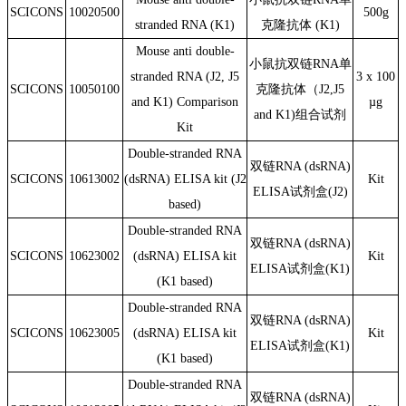
S
CICONS
10020500
500g
stranded RNA (K1)
克隆抗体 (K1)
Mouse anti double-
小鼠抗双链RNA单
stranded RNA (J2, J5
3 x 100
S
CICONS
10050100
克隆抗体（J2,J5
and K1) Comparison
µ
g
and K1)组合试剂
Kit
Double-stranded RNA
双链RNA (dsRNA)
S
CICONS
10613002
(dsRNA) ELISA kit (J2
Kit
ELISA试剂盒(J2)
based)
Double-stranded RNA
双链RNA (dsRNA)
S
CICONS
10623002
(dsRNA) ELISA kit
Kit
ELISA试剂盒(K1)
(K1 based)
Double-stranded RNA
双链RNA (dsRNA)
S
CICONS
10623005
(dsRNA) ELISA kit
Kit
ELISA试剂盒(K1)
(K1 based)
Double-stranded RNA
双链RNA (dsRNA)