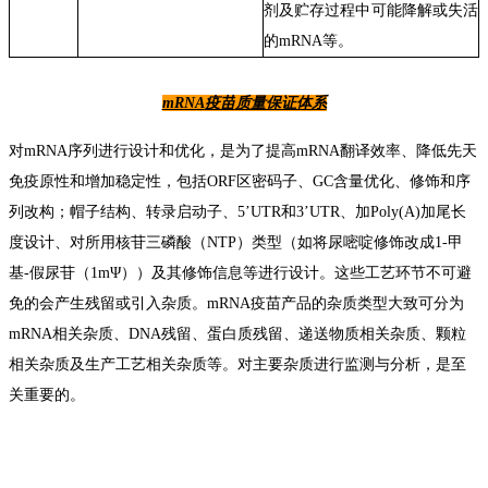
剂及贮存过程中可能降解或失活
的
mRNA
等。
mRNA
疫苗
质量保证体系
对mRNA序列进行设计和优化，是
为了提高
mRNA
翻译效率、降低先天
免疫原性
和
增加稳定性，
包括
ORF区密码子、GC含量优化、修饰和序
列改构
；
帽子结构、转录启动子、5
’
UTR和
3
’
UTR、
加
Poly(A)
加
尾
长
度设计
、
对所用核苷三磷酸（NTP）类型（如将尿嘧啶修饰改成1-甲
基-假尿苷（
1m
Ψ
））
及其修饰信息等进行设计。
这些工艺环节不可避
免的会产生
残留
或
引入
杂质。mRNA疫苗产品的杂质类型大致可分为
m
RNA
相关杂质、
DNA
残留、蛋白质残留、递送物质相关杂质、颗粒
相关杂质及生产工艺相关杂质等。对主要杂质进行监测与分析，
是
至
关重要的。