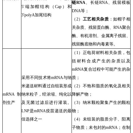
链
RNA
、
长
链
RNA
、
残留模板
5'端加帽结构（Cap）和
DNA
等
；
3'
poly
A
加尾结构
（
2
）
工艺相关杂质
：
如
帽子相
关杂质
、
残留蛋白酶、
RNA聚合
酶、
有机溶剂、
金属离子残留
、
残留酶底物
和
内毒素
等
。
（
1
）正电荷材料相关杂质，包
括材料合成产生的杂质以及
mRNA
复合过程中可能产生的杂
采用不同技术将mRNA与纳
质；
米递送材料通过自组装形成
（
2
）不饱和脂质的氧化及相关
mRNA制
纳米粒子，经浓缩、纯化以
降解产物；
剂生产
及无菌过滤后进行灌装。
（
3
）纳米颗粒聚集产生的颗粒
LNP是mRNA疫苗递送的最
物；
佳选择之一
（
4
）未组装的脂质分子、阳离
子物质；未包封的
mRNA
；在制