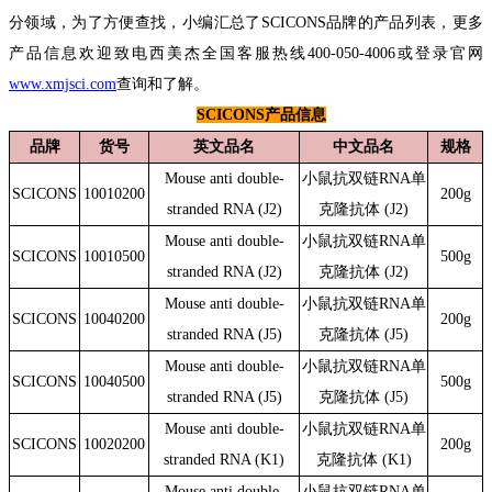
分
领
域，为了方便查找，小编汇总了
S
CICONS品牌
的
产品列表
，更多
产品信息欢迎致电
西美杰全国客服热线
400-050-4006
或登录官网
www.xmjsci.com
查询和
了解。
SCICONS产品信息
品牌
货号
英文品名
中文品名
规格
Mouse anti double-
小鼠抗双链RNA单
S
CICONS
10
010200
200g
strande
d RNA (J2)
克隆抗体 (J2)
Mouse anti double-
小鼠抗双链RNA单
S
CICONS
10010500
500g
stranded RNA (J2)
克隆抗体 (J2)
Mouse anti double-
小鼠抗双链RNA单
S
CICONS
10040200
200g
stranded RNA (J5)
克隆抗体 (J5)
Mouse anti double-
小鼠抗双链RNA单
S
CICONS
10040500
500g
stranded RNA (J5)
克隆抗体 (J5)
Mouse anti double-
小鼠抗双链RNA单
S
CICONS
10020200
200g
stranded RNA (K1)
克隆抗体 (K1)
Mouse anti double-
小鼠抗双链RNA单