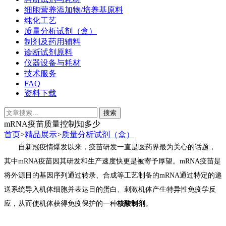
细胞营养添加物/培养基原料
纯化工艺
质量分析试剂（盒）
制剂及药用辅料
诊断试剂原料
仪器设备与耗材
技术服务
FAQ
资料下载
mRNA疫苗质量控制知多少
首页
>
精品展示
>
质量分析试剂（盒）
自新冠疫情爆发以来，疫苗研发一直是医药界最为关心的话题，
其中mRNA疫苗因其研发和生产速度快更是被寄予厚望。
m
RNA疫苗是
将外源目的基因序列通过转录、合成等工艺制备的mRNA通过特定的递
送系统导入机体细胞并表达目的蛋白、刺激机体产生特异性免疫学反
应，从而使机体获得免疫保护的一种
核酸制剂
。