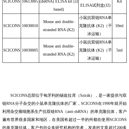
S
CICONS
10613005
(dsRNA) ELISA kit (J2
Kit
ELISA试剂盒(J2)
based)
小鼠抗双链RNA单
Mouse anti double-
S
CICONS
10030010
克隆抗体 (K2)（干
10ml
stranded RNA (K2)
冰运输）
小鼠抗双链RNA单
Mouse anti double-
S
CICONS
10030005
克隆抗体 (K2)（干
5ml
stranded RNA (K2)
冰运输）
SCICONS
总部位于匈牙利的锡兹拉库（
Szir
á
k
），是一家提供与双
链
RNA
分子杂交的小鼠单克隆抗体的厂家，
SCICONS
在
1990
年就开始
利用杂交瘤细胞系生产抗双链
RNA
（
anti-dsRNA
）的单克隆抗体，
客户
遍布世界很多国家和地区，在美国有超过一半的州都在使用
SCICONS
的单克隆抗体
，
客户
包括
众多
研究机构的学者，发表的文章超过
200
多