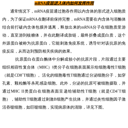
m
RNA
疫苗进入体内如何发挥作用
通常情况下
，
mRNA疫苗通过胞吞作用以内含体的形式进入细胞质
内，为了保证mRNA在翻译前保持完整，mRNA需要
在
内含体与溶酶体
结合前打破内含体包膜并逃离，
释放出来的mRNA分子在细胞质里游
动，
直至游到核糖体
，并在此翻译成肽链，最终折叠成蛋白质，这个
外源蛋白
被
称为抗原蛋白
，
它能刺激免疫系统，诱导针对该抗原的免
疫反应，从而达到预防相关疾病的效果。
抗原蛋白在蛋白酶体
中
分解成较小的
抗原片段，
片段通过主要
组织相容性复合体（MHC）
Ⅰ
类分子在细胞表面展示给细胞毒性T细胞
+
（就是CD8
T细胞）
。
活化的细胞毒性T
细胞通过分泌
细胞分子，如穿
孔素、颗粒酶等杀死感染细胞。
此外，
分泌的抗原可被细胞摄取
，并
+
通过MHC
II类蛋白在细胞表面呈递给辅助性T细胞（就是CD4
T细
胞）
，
辅助性T细胞通过刺激B细胞产生抗体，并通过炎性细胞因子激
活吞噬细胞
，
如巨噬细胞
，
实现
病原体的清除
，详见下图。