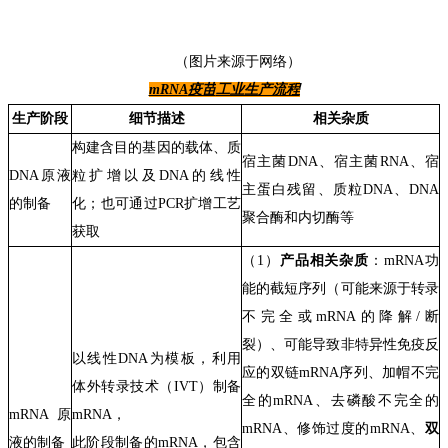
（
图片来源于网络
）
mRNA
疫苗
工业生产流程
生产
阶段
细节
描述
相关
杂质
构建含
目的基因的载体、质
宿主菌
DNA
、宿主菌
RNA
、宿
DNA原液
粒扩增以及DNA的线性
主蛋白残留
、
质粒DNA
、
DNA
的制备
化
；也可通过
PCR
扩增工艺
聚合酶
和
内切酶
等
获取
（
1
）
产品相关杂质
：
m
RNA
功
能的截短序列（可能来源于转录
不完全或
mRNA
的降解
/
断
裂）、可能导致非特异性免疫反
以线性DNA为模板，利用
应的双链
mRNA
序列、加帽不完
体外转录技术（IVT）制备
全的
mRNA
、去磷酸不完全的
mRNA原
mRNA，
mRNA
、修饰过度的
mRNA、
双
液的制备
此阶段制备的mRNA
，
包含