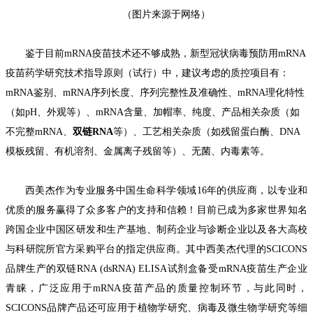
（
图片来源于网络
）
鉴于目前mRNA
疫苗技术还不够成熟，
新型冠状病毒预防用mRNA
疫苗药学
研究
技术指导原则（试行）
中，
建议考虑
的
质控项目
有
：
mRNA
鉴别、
mRNA
序列长度、序列完整性及准确性、
mRNA
理化特性
（如
pH
、外观等）、
mRNA
含量、加帽率、纯度、产品相关杂质（如
不完整
mRNA
、
双链
RNA
等）、工艺相关杂质（如残留蛋白酶、
DNA
模板残留、有机溶剂、
金属离子残留
等）、无菌、内毒素等。
西美杰
作为专业服务
中国生命科学领域
1
6
年的供应商，
以专业和
优质的服务赢得了众多客户的支持和信赖！目前已成为
多家世界知名
跨国企业中国区研发和生产基地、制药企业与诊断企业以及各大高校
与科研院所官方采购平台的指定供应商。
其中
西美杰代理的
S
CICONS
品牌
生产的
双链RNA (dsRNA) ELISA试剂盒
备受
mRNA
疫苗
生产
企业
青睐，
广泛
应
用于mRNA疫苗产品的
质量控制
环节
，
与此同时，
S
CICONS
品牌
产品
还可
应
用于植物学研究、病毒及微生物
学
研究等
细