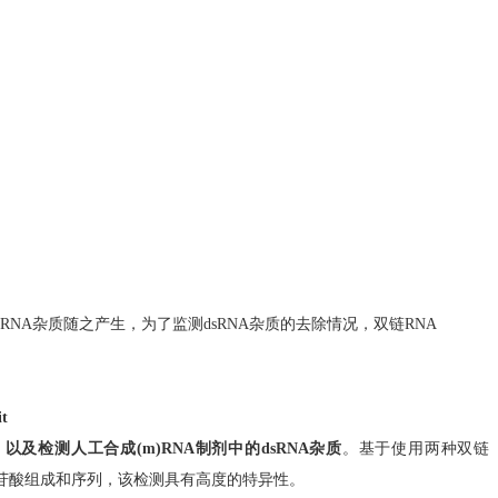
dsRNA杂质随之产生，为了监测dsRNA杂质的去除情况，双链RNA
t
，以及检测人工合成(m
)
RNA制剂中的dsRNA
杂质
。
基于
使用两种双链
核苷酸组成和序列
，
该检测具有高度的特异性。