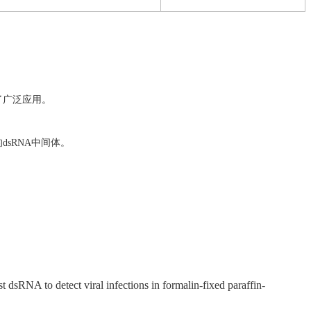
了广泛应用。
sRNA中间体
。
t dsRNA to detect viral infections in formalin-fixed paraffin-