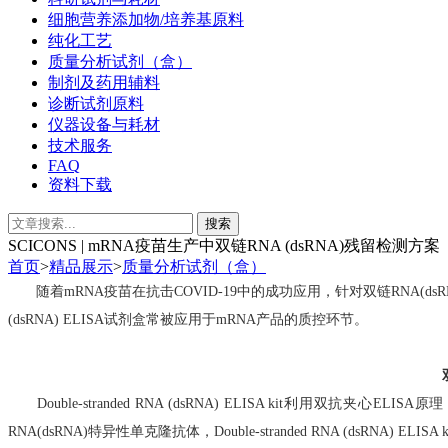
细胞营养添加物/培养基原料
纯化工艺
质量分析试剂（盒）
制剂及药用辅料
诊断试剂原料
仪器设备与耗材
技术服务
FAQ
资料下载
SCICONS | mRNA疫苗生产中双链RNA (dsRNA)残留检测方案
首页
>
精品展示
>
质量分析试剂（盒）
随着mRNA疫苗在抗击COVID-19中的成功应用，针对双链RNA(d
(dsRNA) ELISA试剂盒常被应用于mRNA产品的质控环节。
Doubl
e-stranded RNA (dsRNA) ELISA kit
利用
双抗
夹心ELISA原理
RNA
(dsRNA
)特异性单克隆抗体，
Doubl
e-stranded RNA (dsRNA) ELISA k