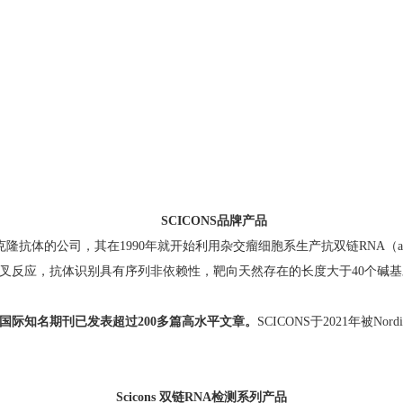
SCICONS品牌产品
隆抗体的公司，其在1990年就开始利用杂交瘤细胞系生产抗双链RNA（anti
应，抗体识别具有序列非依赖性，靶向天然存在的长度大于40个碱基对的双链RNA( dsRN
在国际知名期刊已发表超过200多篇高水平文章。
SCICONS于2021年被No
Scicons
双链R
NA检测系列产品