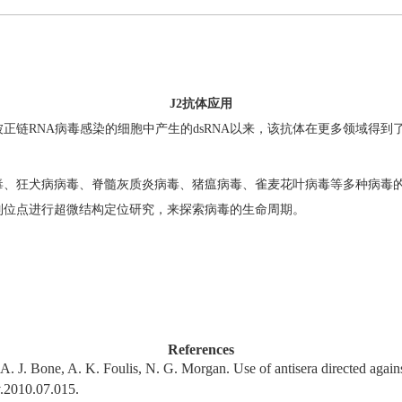
J2抗体应用
被
正链RNA
病毒感染的细胞中产生
的dsRNA以来
，
该抗体在更多领域得到
毒、狂犬病病毒、脊髓灰质炎病毒、猪瘟病毒、雀麦花叶病毒等多种病毒的d
制位点进行超微结构定位研究
，
来探索病毒的生命周期。
References
, A. J. Bone, A. K. Foulis, N. G. Morgan. Use of antisera directed agains
v.2010.07.015.