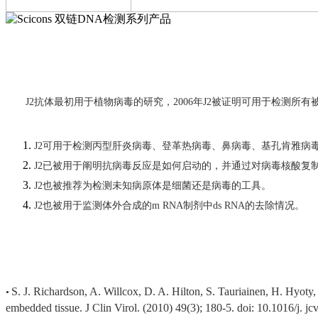
J2抗体最初用于植物病毒的研究，
2006年
J2
被证明可用于检测
所有
J2可用于检测丙型肝炎病毒、登革热病毒、鼻病毒、基孔肯雅病
J2已被用于阐明抗病毒反应是如何启动的，并通过对病毒核酸复
J2也被推荐为检测未知病原体是细菌还是病毒的工具
。
J2也被用于监测体外合成的m RNA制剂中ds RNA的去除
情况。
S. J. Richardson, A. Willcox, D. A. Hilton, S. Tauriain
en, H. Hyo
ty
•
embedded tissue. J Clin Virol. (2010) 49(3); 180-5. doi: 10.1016/j. jc