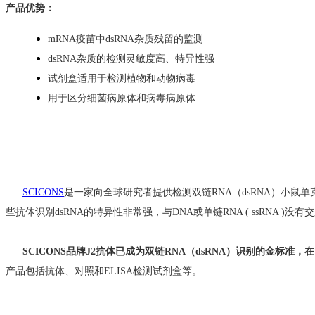
产品
优势：
mRNA疫苗中dsRNA杂质残留的监测
dsRNA杂质的检测灵敏度高
、特异性强
试剂盒适用于检测植物和动物病毒
用于区分细菌病原体和病毒病原体
SCICONS
是一家向全球研究者提供检测双链RNA（dsRNA）小鼠单克
些抗体识别dsRNA的特异性非常强，与DNA或单链RNA ( ssRNA )没有交叉反
SCICONS品牌J2抗体已成为双链RNA（dsRNA）识别的金标准，
产品包括抗体、对照和ELISA检测试剂盒等。