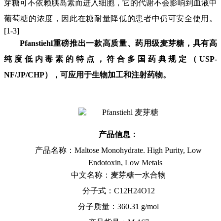
芽糖可不依赖胰岛素而进入细胞
，它
的代谢不会影响到血液中
葡萄糖的浓度，因此在糖耐量
降低
的患者中仍可安全使用。
[
1
-3
]
Pfanstiehl
重磅
推出
一
款
高质量
、药用
级麦芽糖
，具有
高
纯度低内毒素
的特点
，符合多国药典规定（
USP
-
NF/J
P/CHP
），
可
应
用于生物加工和
注射药物
。
产品信息：
产品名称：
Maltose Monohydrate. High Purity,
Low
Endotoxin, Low Metals
中文名称：麦芽糖一水合物
分子式：
C
12
H
24
O
12
分子质量
：
360.31 g/mol