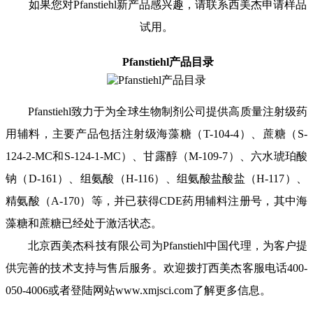
如果您对
Pfanstiehl
新产品感兴趣，请联系西美杰申请样品
试用。
P
fanstiehl
产品目录
Pfanstiehl
致力于为全球生物制剂公司提供高质量注射级药
用辅料，主要产品
包括
注射级海藻糖（
T-104-4
）、蔗糖（
S-
124-2-MC
和
S-124-1-MC
）、甘露醇（
M-109-7
）、六水琥珀酸
钠（
D-161
）、组氨酸（
H-116
）、组氨酸盐酸盐（
H-117
）、
精氨酸（
A-170
）等
，并
已获得
CDE
药用辅料注册号，其中海
藻糖和蔗糖已经处于激活状态。
北京西美杰科技有限公司为
Pfanstiehl
中国代理，为客户提
供完善的技术支持与售后服务。欢迎拨打西美杰客服电话
400-
050-4006
或者登陆网站
www.xmjsci.com
了解更多信息。