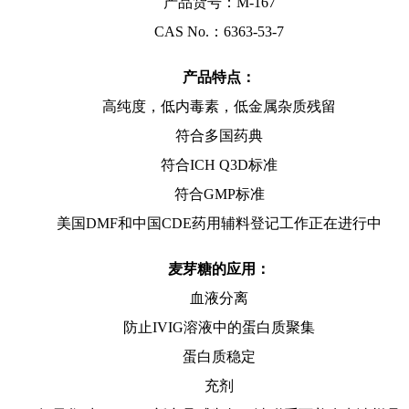
产品货号：
M-167
CAS
No
.
：
6363-53-7
产品特点：
高纯度，低内毒素，低金属杂质残留
符合多国药典
符合
ICH
Q3D
标准
符合
GMP
标准
美国
DMF
和中国
CDE
药用辅料登记工作正在进行中
麦芽糖的应用：
血液分离
防止
IVIG
溶液中的蛋白质聚集
蛋白质稳定
充剂