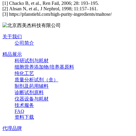
[1]
C
hacko B,
et al.
,
Ren Fail
,
2006;
28:
193–195.
[
2]
A
hsan N
,
et al.
,
J Nephrol
,
1998;
11:157–161.
[
3]
https://pfanstiehl.com/high-purity-ingredients/maltose/
关于我们
公司简介
精品展示
科研试剂与耗材
细胞营养添加物/培养基原料
纯化工艺
质量分析试剂（盒）
制剂及药用辅料
诊断试剂原料
仪器设备与耗材
技术服务
FAQ
资料下载
代理品牌