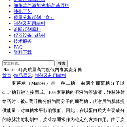
细胞营养添加物/培养基原料
纯化工艺
质量分析试剂（盒）
制剂及药用辅料
诊断试剂原料
仪器设备与耗材
技术服务
FAQ
资料下载
Pfanstiehl | 高质量高纯度低内毒素麦芽糖
首页
>
精品展示
>
制剂及药用辅料
麦芽糖
（
M
altose
）
是
一种二糖，
由两个葡萄糖分子
以
α-1,4
糖苷键
连接
而成。
10%
麦芽糖
的溶液为等渗液
，
静脉注射
给药时
，
被
α-
葡苷酶分解为两分子的葡萄糖
，
代谢后为肌体提
供能量，
对血糖水平影响
很低
。因此，
在
以蛋白质为
主要成分
的
静脉注射
制剂
中，麦芽糖
通常
作为稳定剂
发挥作用
。
由于
麦