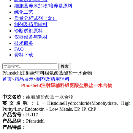
细胞营养添加物/培养基原料
纯化工艺
质量分析试剂（盒）
制剂及药用辅料
诊断试剂原料
仪器设备与耗材
技术服务
FAQ
资料下载
Pfanstiehl注射级辅料组氨酸盐酸盐一水合物
首页
>
精品展示
>
制剂及药用辅料
Pfanstiehl
注射级
辅料
组氨酸盐酸盐一水合物
中文名称：
组氨酸盐酸盐一水合物
英文名称：
L
-
HistidineHydrochlorideMonohydrate
, High
Purity/Low Endotoxin – Low Metals, EP, JP, ChP
产品货号：
H-117
产品品牌：
Pfanstiehl
产品特点：