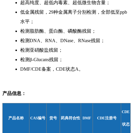
超高纯度、超低内毒素、超低微生物含量；
低金属残留，
29
种金属离子分别检测，全部低至
ppb
水平；
检测脂肪酶、蛋白酶、磷酸酶残留；
检测
DNA
、
RNA
、
DNase
、
RNase
残留；
检测亚硝酸盐残留；
检测β
-Glucans
残留；
DMF/CDE备案，
CDE
状态
A
。
产品信息：
CDE
产品名称
CAS
编号
货号
药典符合性
DMF
CDE
注册号
状态