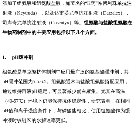
添加了组氨酸和组氨酸盐酸，如著名的“
K
药”帕博利珠单抗注
射液（
Keytruda
），以及达雷妥尤单抗注射液（
Darzalex
），
司库奇尤单抗注射液（
Cosentyx
）等。
组氨酸与盐酸组氨酸在
生物药制剂中的主要应用包括以下几个方面。
1.
pH
缓冲剂
组氨酸是单克隆抗体制剂中应用最广泛的氨基酸缓冲剂，其
pH
缓冲范围为
5.5-6.5
。组氨酸通常与盐酸组氨酸搭配应用，
通过维持溶液
pH
稳定，可显著减少蛋白聚集。尤其在高温
（
40-57
℃）环境下仍能保持抗体稳定性，研究表明，在相同
pH
值和离子强度条件下，与磷酸盐相比，使用组氨酸作为缓
冲液时铰链区的水解速率更低。