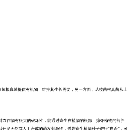
枝菌根真菌提供有机物，维持其生长需要，另一方面，丛枝菌根真菌从土
对农作物有很大的破坏性，能通过寄生在植物的根部，掠夺植物的营养
开发天然或人工合成的萌发刺激物，诱导寄生植物种子进行“自杀”，可