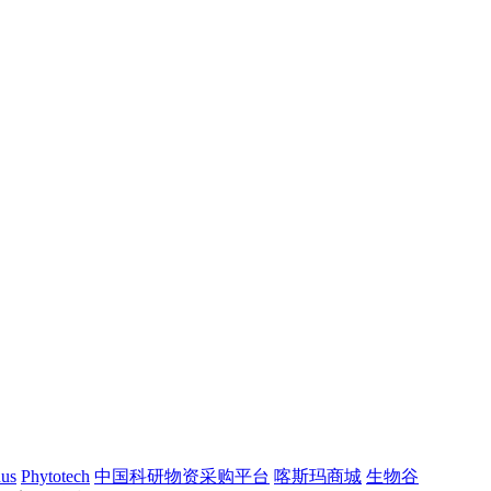
us
Phytotech
中国科研物资采购平台
喀斯玛商城
生物谷