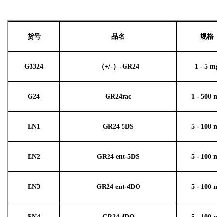
货号
品名
规格
G3324
（
+/-
）
-GR24
1 - 5 m
G24
GR24rac
1 - 500 
EN1
GR24 5DS
5 - 100 
EN2
GR24 ent-5DS
5 - 100 
EN3
GR24 ent-4DO
5 - 100 
EN4
GR24 4DO
5 - 100 