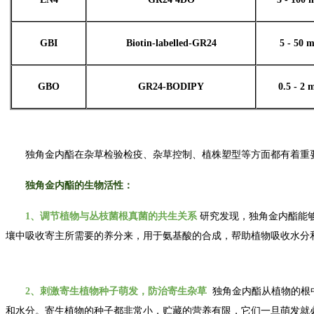
GBI
Biotin-labelled-GR24
5 - 50 
GBO
GR24-BODIPY
0.5 - 2 
独角金内酯在杂草检验检疫、杂草控制、植株塑型等方面都有着重
独角金内酯的生物活性：
1
、调节植物与丛枝菌根真菌的共生关系
研究发现，独角金内酯能
壤中吸收寄主所需要的养分来，用于氨基酸的合成，帮助植物吸收水分
2
、刺激寄生植物种子萌发，防治寄生杂草
独角金内酯从植物的根
和水分。寄生植物的种子都非常小，贮藏的营养有限，它们一旦萌发就