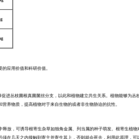
mg
mg
要的应用价值和科研价值。
够促进丛枝菌根真菌菌丝分支，以此和植物建立共生关系。植物能够为丛
和营养物质，提高植物对于来自生物的或者非生物胁迫的抗性。
中释放，可诱导根寄生杂草如独角金属、列当属的种子萌发。根寄生植物
必须在几天之内接触到寄主并寄生其上，否则就会死去，利用此原理，可以