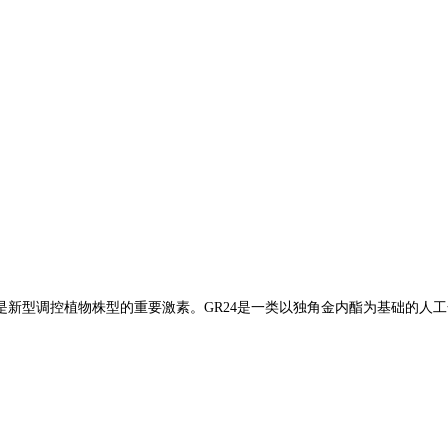
控植物株型的重要激素。GR24是一类以独角金内酯为基础的人工合成的化学物