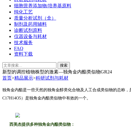
细胞营养添加物/培养基原料
纯化工艺
质量分析试剂（盒）
制剂及药用辅料
诊断试剂原料
仪器设备与耗材
技术服务
FAQ
资料下载
新型的调控植物株型的激素—独角金内酯类似物GR24
首页
>
精品展示
>
科研试剂与耗材
独角金内酯是一些天然的独角金醇类化合物及人工合成类似物的总称，是新型调
C17H14O5）是独角金内酯类似物中有效的一个。
西美杰提供多种独角金内酯类似物：