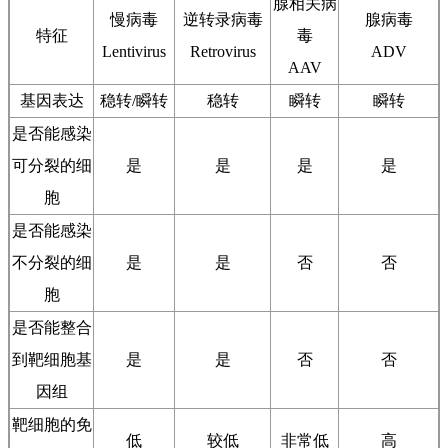
腺相关病
慢病毒
逆转录病毒
腺病毒
特征
毒
Lentivirus
Retrovirus
ADV
AAV
基因表达
稳转/瞬转
稳转
瞬转
瞬转
是否能感染
可分裂的细
是
是
是
是
胞
是否能感染
不分裂的细
是
是
否
否
胞
是否能整合
到靶细胞基
是
是
否
否
因组
靶细胞的免
低
较低
非常低
高