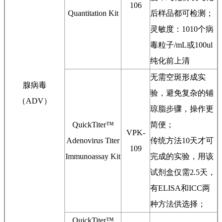
106
Quantitation Kit
后样品都可检测；
灵敏度：1010个病
毒粒子/mL或100ul
纯化前上清
无需空斑形成实
腺病毒
验，避免复杂的铺
（ADV）
琼脂步骤，操作更
QuickTiter™
简便；
VPK-
Adenovirus Titer
传统方法10天才可
109
Immunoassay Kit
完成的实验，用该
试剂盒仅需2.5天，
有ELISA和ICC两
种方法供选择；
QuickTiter™