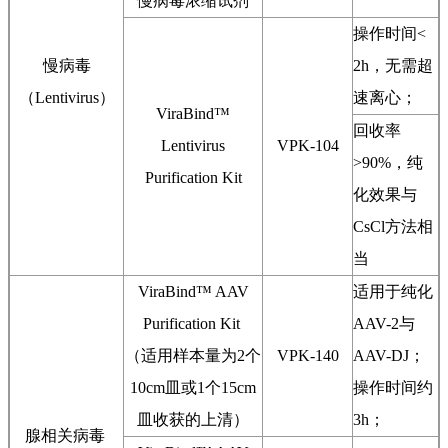
慢病毒浓缩试剂
操作时间<
慢病毒
2h，无需超
（Lentivirus）
速离心；
ViraBind™
回收率
Lentivirus
VPK-104
>90%，纯
Purification Kit
化效果与
CsCl方法相
当
ViraBind™ AAV
适用于纯化
Purification Kit
AAV-2与
（适用样本量为2个
VPK-140
AAV-DJ；
10cm皿或1个15cm
操作时间约
皿收获的上清）
3h；
腺相关病毒