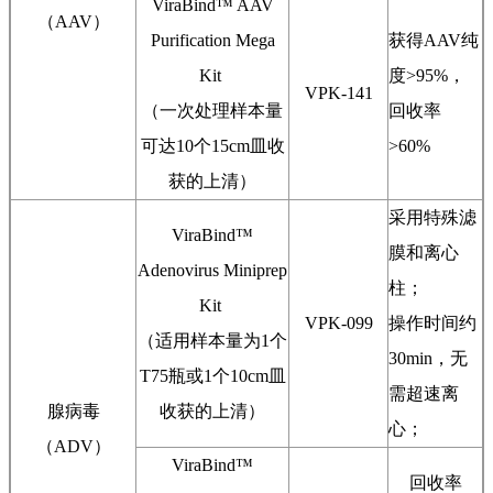
ViraBind™ AAV
（AAV）
Purification Mega
获得AAV纯
Kit
度>95%，
VPK-141
（一次处理样本量
回收率
可达10个15cm皿收
>60%
获的上清）
采用特殊滤
ViraBind™
膜和离心
Adenovirus Miniprep
柱；
Kit
VPK-099
操作时间约
（适用样本量为1个
30min，无
T75瓶或1个10cm皿
需超速离
腺病毒
收获的上清）
心；
（ADV）
ViraBind™
回收率