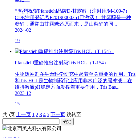
“ 热烈祝贺Pfanstiehl品牌D-甘露醇（注射用/M-109-7）
CDE注册登记号F20190000351已激活！”甘露醇是一种
糖醇，通常由甘露糖还原而来，是山梨醇的同...
2024-02
19
Pfanstiehl重磅推出注射级Tris HCL（T-154）
生物缓冲剂在生命科学研究中起着至关重要的作用。Tris
和Tris HCL是生物制药行业应用非常广泛的缓冲液，在
维持溶液pH稳定方面发挥着重要作用，Tris Bas...
2023-12
15
共5页
上一页
1
2
3
4
5
下一页
跳转至