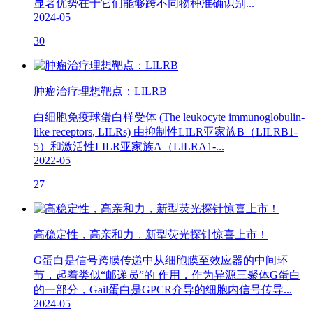
显著优势在于它们能够跨不同物种准确识别...
2024-05
30
肿瘤治疗理想靶点：LILRB
白细胞免疫球蛋白样受体 (The leukocyte immunoglobulin-
like receptors, LILRs) 由抑制性LILR亚家族B（LILRB1-
5）和激活性LILR亚家族A（LILRA1-...
2022-05
27
高稳定性，高亲和力，新型荧光探针惊喜上市！
G蛋白是信号跨膜传递中从细胞膜至效应器的中间环
节，起着类似“邮递员”的 作用，作为异源三聚体G蛋白
的一部分，Gail蛋白是GPCR介导的细胞内信号传导...
2024-05