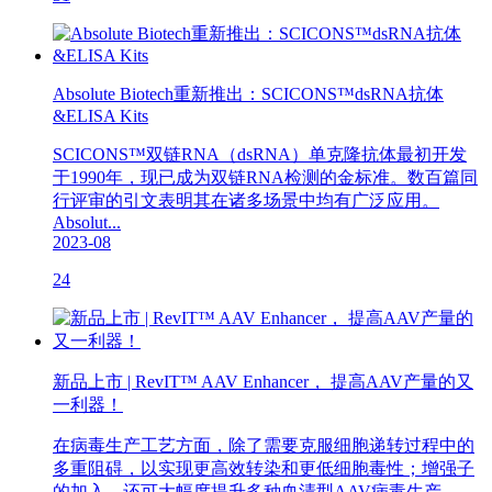
Absolute Biotech重新推出：SCICONS™dsRNA抗体
&ELISA Kits
SCICONS™双链RNA（dsRNA）单克隆抗体最初开发
于1990年，现已成为双链RNA检测的金标准。数百篇同
行评审的引文表明其在诸多场景中均有广泛应用。
Absolut...
2023-08
24
新品上市 | RevIT™ AAV Enhancer， 提高AAV产量的又
一利器！
在病毒生产工艺方面，除了需要克服细胞递转过程中的
多重阻碍，以实现更高效转染和更低细胞毒性；增强子
的加入，还可大幅度提升多种血清型AAV病毒生产...