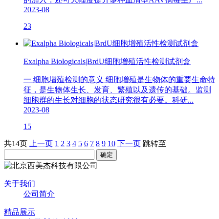
2023-08
23
Exalpha Biologicals|BrdU细胞增殖活性检测试剂盒
一 细胞增殖检测的意义 细胞增殖是生物体的重要生命特
征，是生物体生长、发育、繁殖以及遗传的基础。监测
细胞群的生长对细胞的状态研究很有必要。科研...
2023-08
15
共14页
上一页
1
2
3
4
5
6
7
8
9
10
下一页
跳转至
关于我们
公司简介
精品展示