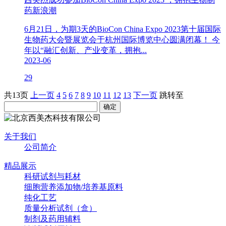
药新浪潮
6月21日，为期3天的BioCon China Expo 2023第十届国际
生物药大会暨展览会于杭州国际博览中心圆满闭幕！ 今
年以“融汇创新、产业变革，拥抱...
2023-06
29
共13页
上一页
4
5
6
7
8
9
10
11
12
13
下一页
跳转至
关于我们
公司简介
精品展示
科研试剂与耗材
细胞营养添加物/培养基原料
纯化工艺
质量分析试剂（盒）
制剂及药用辅料