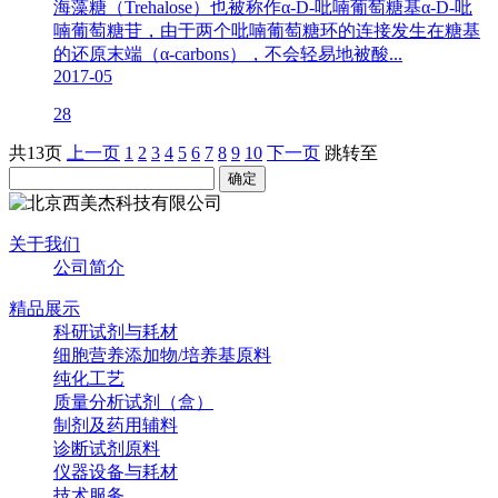
海藻糖（Trehalose）也被称作α-D-吡喃葡萄糖基α-D-吡
喃葡萄糖苷，由于两个吡喃葡萄糖环的连接发生在糖基
的还原末端（α-carbons），不会轻易地被酸...
2017-05
28
共13页
上一页
1
2
3
4
5
6
7
8
9
10
下一页
跳转至
关于我们
公司简介
精品展示
科研试剂与耗材
细胞营养添加物/培养基原料
纯化工艺
质量分析试剂（盒）
制剂及药用辅料
诊断试剂原料
仪器设备与耗材
技术服务