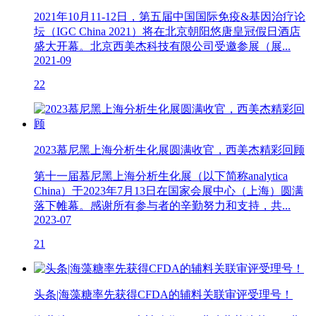
2021年10月11-12日，第五届中国国际免疫&基因治疗论
坛（IGC China 2021）将在北京朝阳悠唐皇冠假日酒店
盛大开幕。北京西美杰科技有限公司受邀参展（展...
2021-09
22
2023慕尼黑上海分析生化展圆满收官，西美杰精彩回顾
第十一届慕尼黑上海分析生化展（以下简称analytica
China）于2023年7月13日在国家会展中心（上海）圆满
落下帷幕。感谢所有参与者的辛勤努力和支持，共...
2023-07
21
头条|海藻糖率先获得CFDA的辅料关联审评受理号！