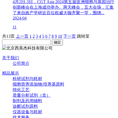
4月2日-3日，CGT Asia 2024第五届亚洲细胞与基因治疗
创新峰会在上海成功举办。两天峰会，五大会场，汇集
了来自政产学研近百位权威大咖齐聚一堂，围绕...
2024-04
11
共13页
上一页
1
2
3
4
5
6
7
8
9
10
下一页
跳转至
关于我们
公司简介
精品展示
科研试剂与耗材
细胞营养添加物/培养基原料
纯化工艺
质量分析试剂（盒）
制剂及药用辅料
诊断试剂原料
仪器设备与耗材
技术服务