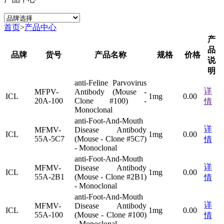
首页
>
产品中心
产
品
品牌
货号
产品名称
规格
价格
说
明
anti-Feline Parvovirus
详
MFPV-
Antibody (Mouse -
ICL
1mg
0.00
20A-100
Clone #100) -
情
Monoclonal
anti-Foot-And-Mouth
详
MFMV-
Disease Antibody
ICL
1mg
0.00
55A-5C7
(Mouse - Clone #5C7)
情
- Monoclonal
anti-Foot-And-Mouth
详
MFMV-
Disease Antibody
ICL
1mg
0.00
55A-2B1
(Mouse - Clone #2B1)
情
- Monoclonal
anti-Foot-And-Mouth
详
MFMV-
Disease Antibody
ICL
1mg
0.00
55A-100
(Mouse - Clone #100)
情
- Monoclonal