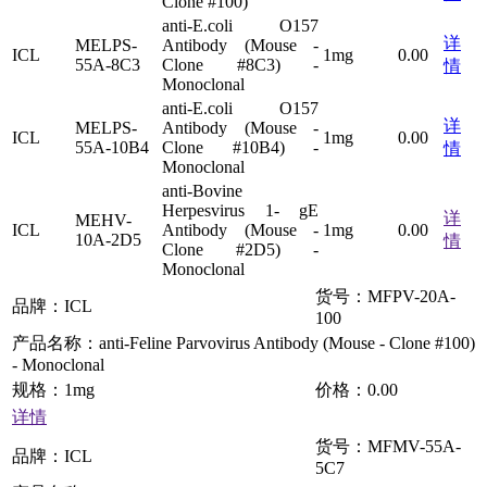
Clone #100)
anti-E.coli O157
详
MELPS-
Antibody (Mouse -
ICL
1mg
0.00
55A-8C3
Clone #8C3) -
情
Monoclonal
anti-E.coli O157
详
MELPS-
Antibody (Mouse -
ICL
1mg
0.00
55A-10B4
Clone #10B4) -
情
Monoclonal
anti-Bovine
Herpesvirus 1- gE
详
MEHV-
ICL
Antibody (Mouse -
1mg
0.00
10A-2D5
情
Clone #2D5) -
Monoclonal
货号：MFPV-20A-
品牌：ICL
100
产品名称：anti-Feline Parvovirus Antibody (Mouse - Clone #100)
- Monoclonal
规格：1mg
价格：
0.00
详情
货号：MFMV-55A-
品牌：ICL
5C7