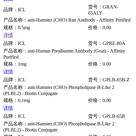
货号：GRAN-
品牌：ICL
65ALY
产品名称：anti-Hamster (CHO) Ran Antibody - Affinity Purified
规格：0.5mg
价格：
0.00
详情
品牌：ICL
货号：GPRE-80A
产品名称：anti-Human Prealbumin Antibody (Goat) - Affinity
Purified
规格：1mg
价格：
0.00
详情
品牌：ICL
货号：GPLB-65B-Z
产品名称：anti-Hamster (CHO) Phospholipase B-Like 2
(PLBL2) - Biotin Conjugate
规格：0.1mg
价格：
0.00
详情
品牌：ICL
货号：GPLB-65B
产品名称：anti-Hamster (CHO) Phospholipase B-Like 2
(PLBL2) - Biotin Conjugate