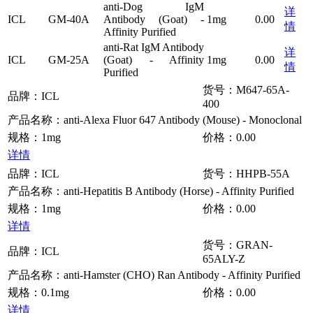
anti-Dog IgM
详
ICL
GM-40A
Antibody (Goat) -
1mg
0.00
情
Affinity Purified
anti-Rat IgM Antibody
详
ICL
GM-25A
(Goat) - Affinity
1mg
0.00
情
Purified
货号：M647-65A-
品牌：ICL
400
产品名称：anti-Alexa Fluor 647 Antibody (Mouse) - Monoclonal
规格：1mg
价格：
0.00
详情
品牌：ICL
货号：HHPB-55A
产品名称：anti-Hepatitis B Antibody (Horse) - Affinity Purified
规格：1mg
价格：
0.00
详情
货号：GRAN-
品牌：ICL
65ALY-Z
产品名称：anti-Hamster (CHO) Ran Antibody - Affinity Purified
规格：0.1mg
价格：
0.00
详情