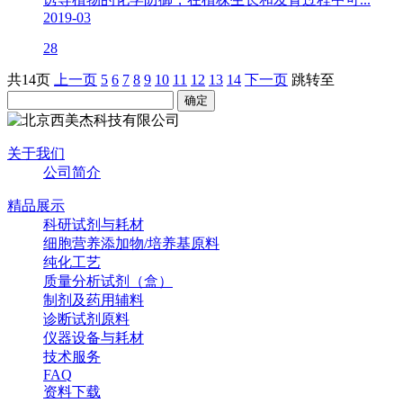
2019-03
28
共14页
上一页
5
6
7
8
9
10
11
12
13
14
下一页
跳转至
关于我们
公司简介
精品展示
科研试剂与耗材
细胞营养添加物/培养基原料
纯化工艺
质量分析试剂（盒）
制剂及药用辅料
诊断试剂原料
仪器设备与耗材
技术服务
FAQ
资料下载