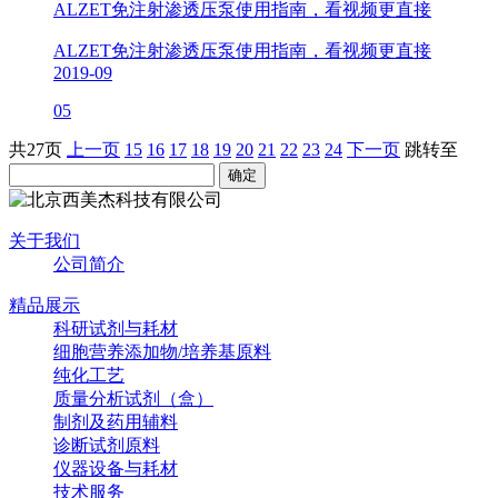
ALZET免注射渗透压泵使用指南，看视频更直接
ALZET免注射渗透压泵使用指南，看视频更直接
2019-09
05
共27页
上一页
15
16
17
18
19
20
21
22
23
24
下一页
跳转至
关于我们
公司简介
精品展示
科研试剂与耗材
细胞营养添加物/培养基原料
纯化工艺
质量分析试剂（盒）
制剂及药用辅料
诊断试剂原料
仪器设备与耗材
技术服务