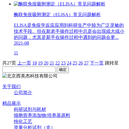
酶联免疫吸附测定（ELISA）常见问题解析
ELISA是免疫学反应应用到科研生产中较为广泛灵敏的
技术手段。但在新老手操作过程中总是会出现或大或小
的问题，尤其是新手在操作过程中遇到的问题会更...
2021-08
11
共27页
上一页
18
19
20
21
22
23
24
25
26
27
下一页
跳转至
关于我们
公司简介
精品展示
科研试剂与耗材
细胞营养添加物/培养基原料
纯化工艺
质量分析试剂（盒）