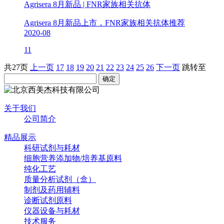
Agrisera 8月新品 | FNR家族相关抗体
Agrisera 8月新品上市，FNR家族相关抗体推荐
2020-08
11
共27页
上一页
17
18
19
20
21
22
23
24
25
26
下一页
跳转至
关于我们
公司简介
精品展示
科研试剂与耗材
细胞营养添加物/培养基原料
纯化工艺
质量分析试剂（盒）
制剂及药用辅料
诊断试剂原料
仪器设备与耗材
技术服务