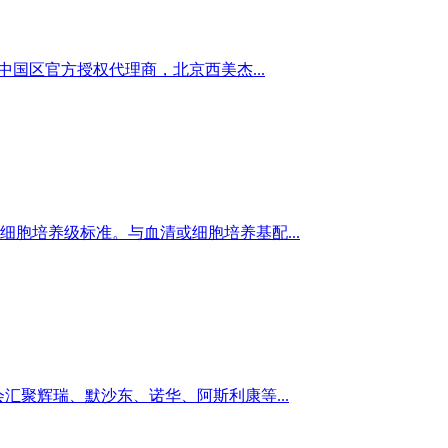
ehl中国区官方授权代理商，北京西美杰...
符合细胞培养级标准。与血清或细胞培养基配...
展会汇聚辉瑞、默沙东、诺华、阿斯利康等...