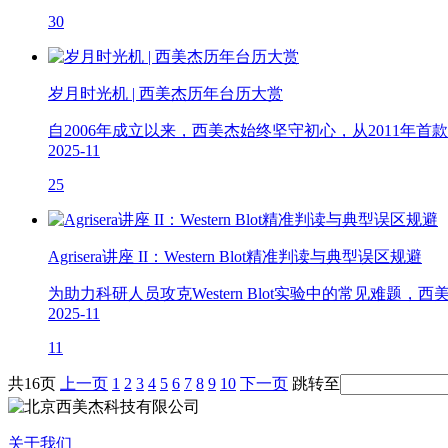
30
岁月时光机 | 西美杰历年台历大赏
自2006年成立以来，西美杰始终坚守初心，从2011年
2025-11
25
Agrisera讲座 II：Western Blot精准判读与典型误区规避
为助力科研人员攻克Western Blot实验中的常见难题，西美杰携
2025-11
11
共16页
上一页
1
2
3
4
5
6
7
8
9
10
下一页
跳转至
关于我们