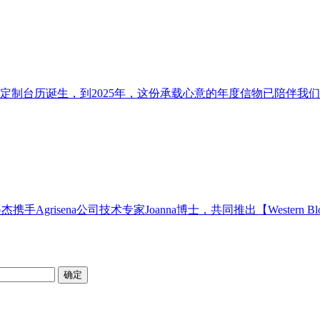
首款定制台历诞生，到2025年，这份承载心意的年度信物已陪伴我们
手Agrisena公司技术专家Joanna博士，共同推出【Western B