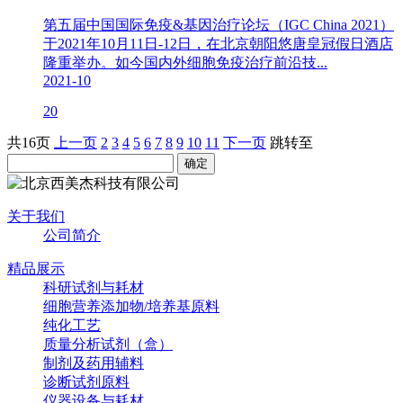
第五届中国国际免疫&基因治疗论坛（IGC China 2021）
于2021年10月11日-12日，在北京朝阳悠唐皇冠假日酒店
隆重举办。如今国内外细胞免疫治疗前沿技...
2021-10
20
共16页
上一页
2
3
4
5
6
7
8
9
10
11
下一页
跳转至
关于我们
公司简介
精品展示
科研试剂与耗材
细胞营养添加物/培养基原料
纯化工艺
质量分析试剂（盒）
制剂及药用辅料
诊断试剂原料
仪器设备与耗材