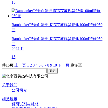
15
Bambanker™无血清细胞冻存液现货促销100ml特价950
元
Bambanker™无血清细胞冻存液现货促销100ml特价950
元
2024-11
15
共16页
上一页
1
2
3
4
5
6
7
8
9
10
下一页
跳转至
关于我们
公司简介
精品展示
科研试剂与耗材