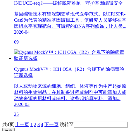
INDUCE-seq®——破解脱靶难题，守护基因编辑安全
基因编辑技术有望深刻变革现代医学范式。以CRISPR-
Cas9为代表的精准基因编辑工具，使研究人员能够在基
因组水平实现靶向、可编程的DNA序列修饰，让人类...
2026-04
09
Cygnus MockV™：ICH Q5A（R2）合规下的除病毒验
证新选择
以人或动物来源的细胞、组织、体液等作为生产起始原
材料的生物制品，在其制备过程或制剂中可能添加人或
动物来源的原材料或辅料。这些起始原材料、添加...
2026-03
25
共4页
上一页
1
2
3
4
下一页
跳转至