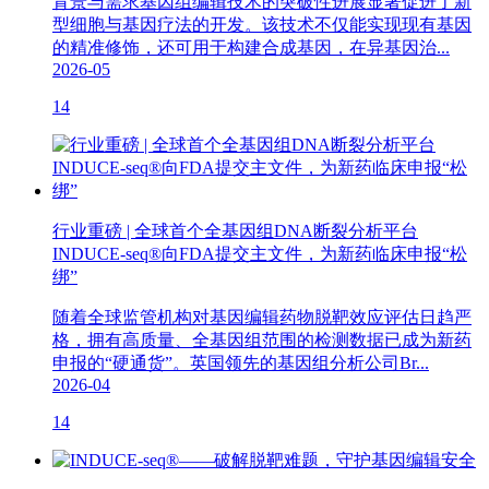
背景与需求基因组编辑技术的突破性进展显著促进了新
型细胞与基因疗法的开发。该技术不仅能实现现有基因
的精准修饰，还可用于构建合成基因，在异基因治...
2026-05
14
行业重磅 | 全球首个全基因组DNA断裂分析平台
INDUCE-seq®向FDA提交主文件，为新药临床申报“松
绑”
随着全球监管机构对基因编辑药物脱靶效应评估日趋严
格，拥有高质量、全基因组范围的检测数据已成为新药
申报的“硬通货”。英国领先的基因组分析公司Br...
2026-04
14