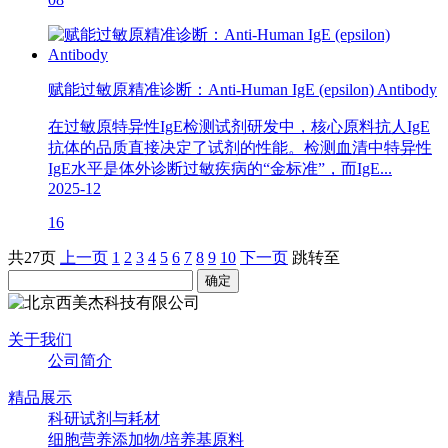
赋能过敏原精准诊断：Anti-Human IgE (epsilon) Antibody
在过敏原特异性IgE检测试剂研发中，核心原料抗人IgE
抗体的品质直接决定了试剂的性能。检测血清中特异性
IgE水平是体外诊断过敏疾病的“金标准”，而IgE...
2025-12
16
共27页
上一页
1
2
3
4
5
6
7
8
9
10
下一页
跳转至
关于我们
公司简介
精品展示
科研试剂与耗材
细胞营养添加物/培养基原料