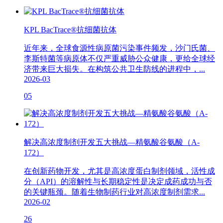
KPL BacTrace®抗细菌抗体
近年来，全球食源性病原菌污染事件频发，沙门氏菌、
李斯特菌等病原体不仅严重威胁公众健康，更给全球经
济带来巨大损失。在构筑公共卫生防线的进程中，...
2026-03
05
解决高浓度制剂开发五大挑战—精氨酸谷氨酸（A-
172）
在创新药物开发，尤其是高浓度蛋白制剂领域，活性成
分（API）的溶解性与长期稳定性是决定成药成功与否
的关键瓶颈。随着生物制药行业对高浓度制剂需求...
2026-02
26