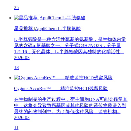
25
星品推荐 |AppliChem L-半胱氨酸
L-半胱氨酸是一种含活性巯基的氨基酸，是生物体内常
见的含硫α-氨基酸之一。分子式C3H7NO2S，分子量
121.16，无色晶体。L-半胱氨酸因其独特的化学活性...
2026-03
18
Cygnus AccuRes™——精准监控HCD残留风险
在生物制品的生产过程中，宿主细胞DNA可能会残留其
中，这将会导致致癌基因或其他风险的遗传物质进入到
最终的药物制剂中。为了降低这种风险，监管机构...
2026-03
11