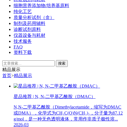
细胞营养添加物/培养基原料
纯化工艺
质量分析试剂（盒）
制剂及药用辅料
诊断试剂原料
仪器设备与耗材
技术服务
FAQ
资料下载
精品展示
首页
>
精品展示
星品推荐 | N, N-二甲基乙酰胺（DMAC）
N,N-二甲基乙酰胺（Dimethylacetamide，缩写为DMAC
或DMA），化学式为CH₃C(O)N(CH₃)₂，分子量为87.12
g/mol，是一种无色透明液体，常用作非质子极性溶...
2026-03